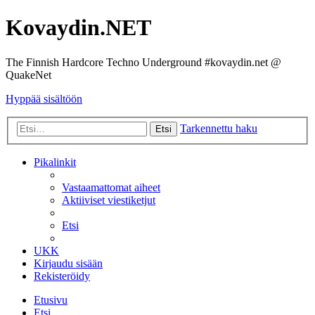
Kovaydin.NET
The Finnish Hardcore Techno Underground #kovaydin.net @
QuakeNet
Hyppää sisältöön
Tarkennettu haku
Etsi
Pikalinkit
Vastaamattomat aiheet
Aktiiviset viestiketjut
Etsi
UKK
Kirjaudu sisään
Rekisteröidy
Etusivu
Etsi