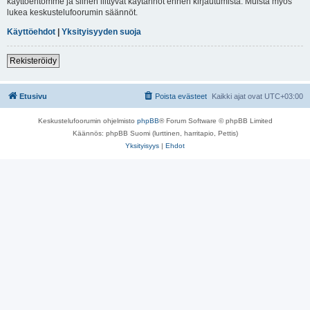
käyttöehtomme ja siihen liittyvät käytännöt ennen kirjautumista. Muista myös
lukea keskustelufoorumin säännöt.
Käyttöehdot
|
Yksityisyyden suoja
Rekisteröidy
Etusivu
Poista evästeet
Kaikki ajat ovat
UTC+03:00
Keskustelufoorumin ohjelmisto
phpBB
® Forum Software © phpBB Limited
Käännös: phpBB Suomi (lurttinen, harritapio, Pettis)
Yksityisyys
|
Ehdot