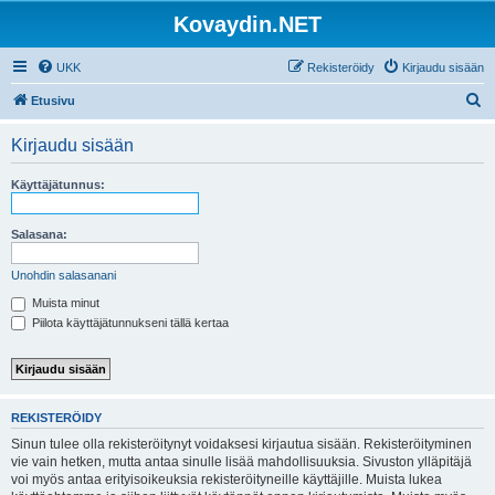
Kovaydin.NET
UKK
Rekisteröidy
Kirjaudu sisään
E
Etusivu
t
Kirjaudu sisään
s
i
Käyttäjätunnus:
Salasana:
Unohdin salasanani
Muista minut
Piilota käyttäjätunnukseni tällä kertaa
REKISTERÖIDY
Sinun tulee olla rekisteröitynyt voidaksesi kirjautua sisään. Rekisteröityminen
vie vain hetken, mutta antaa sinulle lisää mahdollisuuksia. Sivuston ylläpitäjä
voi myös antaa erityisoikeuksia rekisteröityneille käyttäjille. Muista lukea