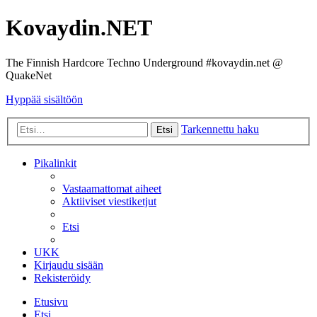
Kovaydin.NET
The Finnish Hardcore Techno Underground #kovaydin.net @
QuakeNet
Hyppää sisältöön
Tarkennettu haku
Etsi
Pikalinkit
Vastaamattomat aiheet
Aktiiviset viestiketjut
Etsi
UKK
Kirjaudu sisään
Rekisteröidy
Etusivu
Etsi