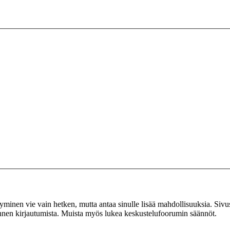
tyminen vie vain hetken, mutta antaa sinulle lisää mahdollisuuksia. Sivus
 ennen kirjautumista. Muista myös lukea keskustelufoorumin säännöt.