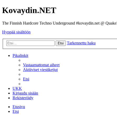
Kovaydin.NET
The Finnish Hardcore Techno Underground #kovaydin.net @ Quake
Hyppää sisältöön
Tarkennettu haku
Etsi
Pikalinkit
Vastaamattomat aiheet
Aktiiviset viestiketjut
Etsi
UKK
Kirjaudu sisään
Rekisteröidy
Etusivu
Etsi