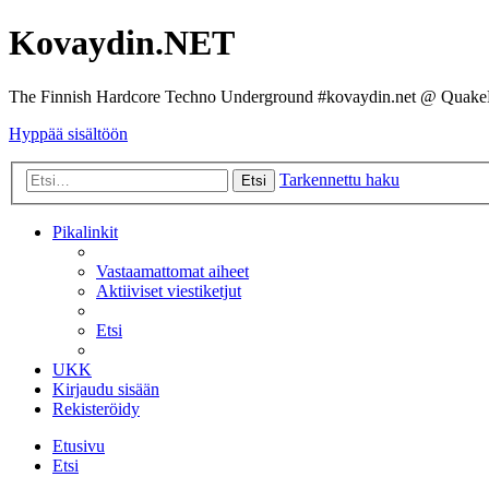
Kovaydin.NET
The Finnish Hardcore Techno Underground #kovaydin.net @ Quake
Hyppää sisältöön
Tarkennettu haku
Etsi
Pikalinkit
Vastaamattomat aiheet
Aktiiviset viestiketjut
Etsi
UKK
Kirjaudu sisään
Rekisteröidy
Etusivu
Etsi