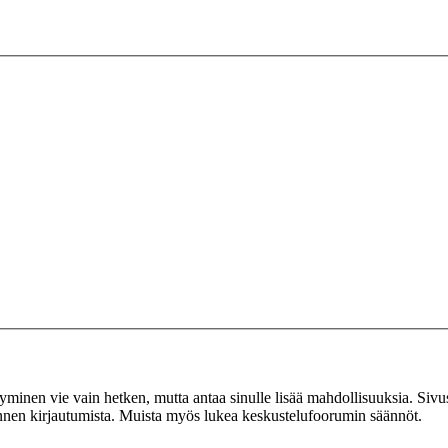
tyminen vie vain hetken, mutta antaa sinulle lisää mahdollisuuksia. Sivus
 ennen kirjautumista. Muista myös lukea keskustelufoorumin säännöt.