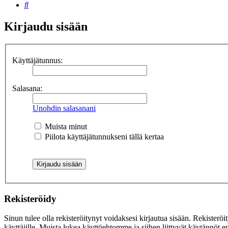
Etsi
Kirjaudu sisään
Käyttäjätunnus:
Salasana:
Unohdin salasanani
Muista minut
Piilota käyttäjätunnukseni tällä kertaa
Rekisteröidy
Sinun tulee olla rekisteröitynyt voidaksesi kirjautua sisään. Rekisteröi
käyttäjille. Muista lukea käyttöehtomme ja siihen liittyvät käytännöt