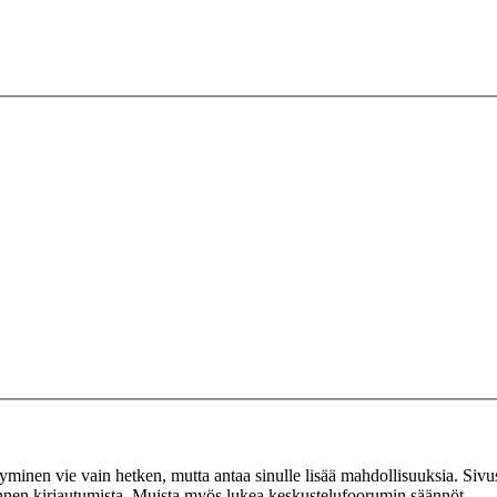
tyminen vie vain hetken, mutta antaa sinulle lisää mahdollisuuksia. Sivus
 ennen kirjautumista. Muista myös lukea keskustelufoorumin säännöt.