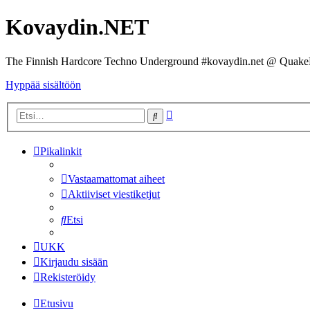
Kovaydin.NET
The Finnish Hardcore Techno Underground #kovaydin.net @ Quake
Hyppää sisältöön
Tarkennettu
Etsi
haku
Pikalinkit
Vastaamattomat aiheet
Aktiiviset viestiketjut
Etsi
UKK
Kirjaudu sisään
Rekisteröidy
Etusivu