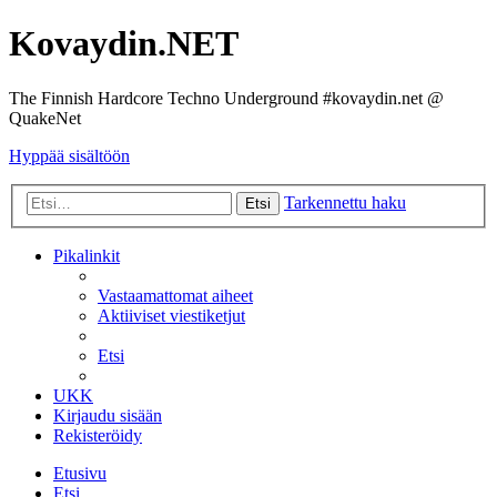
Kovaydin.NET
The Finnish Hardcore Techno Underground #kovaydin.net @
QuakeNet
Hyppää sisältöön
Tarkennettu haku
Etsi
Pikalinkit
Vastaamattomat aiheet
Aktiiviset viestiketjut
Etsi
UKK
Kirjaudu sisään
Rekisteröidy
Etusivu
Etsi