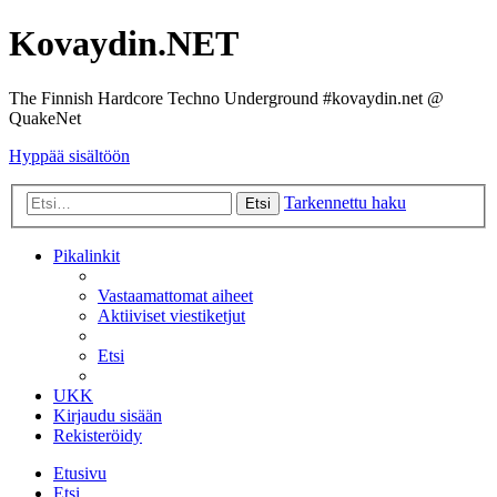
Kovaydin.NET
The Finnish Hardcore Techno Underground #kovaydin.net @
QuakeNet
Hyppää sisältöön
Tarkennettu haku
Etsi
Pikalinkit
Vastaamattomat aiheet
Aktiiviset viestiketjut
Etsi
UKK
Kirjaudu sisään
Rekisteröidy
Etusivu
Etsi