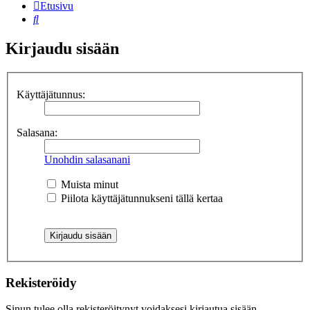
Etusivu
Etsi
Kirjaudu sisään
Käyttäjätunnus:
Salasana:
Unohdin salasanani
Muista minut
Piilota käyttäjätunnukseni tällä kertaa
Rekisteröidy
Sinun tulee olla rekisteröitynyt voidaksesi kirjautua sisään.