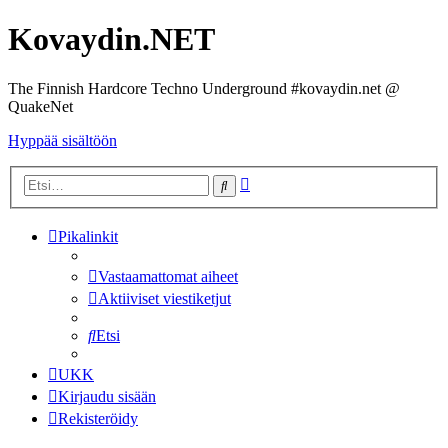
Kovaydin.NET
The Finnish Hardcore Techno Underground #kovaydin.net @
QuakeNet
Hyppää sisältöön
Tarkennettu
Etsi
haku
Pikalinkit
Vastaamattomat aiheet
Aktiiviset viestiketjut
Etsi
UKK
Kirjaudu sisään
Rekisteröidy