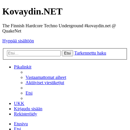
Kovaydin.NET
The Finnish Hardcore Techno Underground #kovaydin.net @
QuakeNet
Hyppää sisältöön
Tarkennettu haku
Etsi
Pikalinkit
Vastaamattomat aiheet
Aktiiviset viestiketjut
Etsi
UKK
Kirjaudu sisään
Rekisteröidy
Etusivu
Etsi