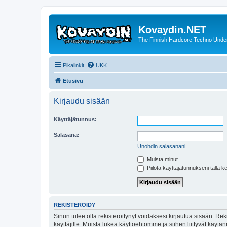
Kovaydin.NET
The Finnish Hardcore Techno Unde
Pikalinkit
UKK
Etusivu
Kirjaudu sisään
Käyttäjätunnus:
Salasana:
Unohdin salasanani
Muista minut
Piilota käyttäjätunnukseni tällä k
REKISTERÖIDY
Sinun tulee olla rekisteröitynyt voidaksesi kirjautua sisään. Rek
käyttäjille. Muista lukea käyttöehtomme ja siihen liittyvät käy