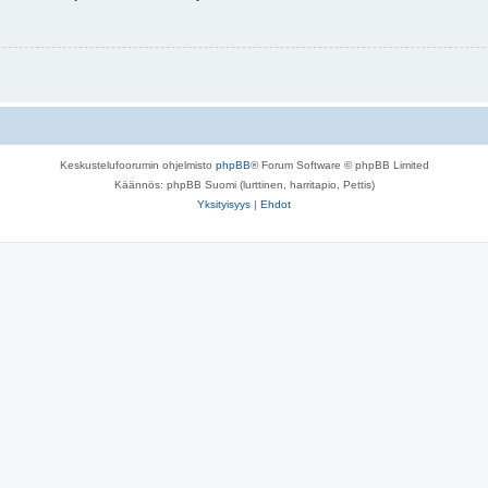
Keskustelufoorumin ohjelmisto
phpBB
® Forum Software © phpBB Limited
Käännös: phpBB Suomi (lurttinen, harritapio, Pettis)
Yksityisyys
|
Ehdot