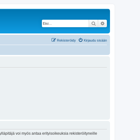
Etsi
Tarkennettu haku
Rekisteröidy
Kirjaudu sisään
lläpitäjä voi myös antaa erityisoikeuksia rekisteröityneille