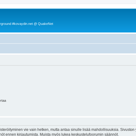
rground #kovaydin.net @ QuakeNet
ertaa
isteröityminen vie vain hetken, mutta antaa sinulle lisää mahdollisuuksia. Sivuston y
tännöt ennen kirjautumista. Muista myös lukea keskustelufoorumin säännöt.