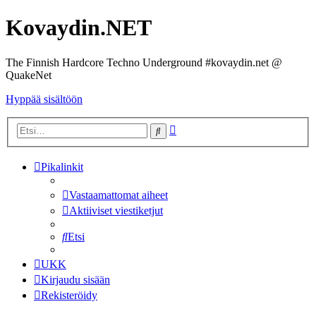
Kovaydin.NET
The Finnish Hardcore Techno Underground #kovaydin.net @
QuakeNet
Hyppää sisältöön
Tarkennettu
Etsi
haku
Pikalinkit
Vastaamattomat aiheet
Aktiiviset viestiketjut
Etsi
UKK
Kirjaudu sisään
Rekisteröidy