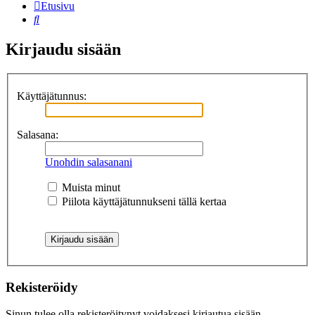
Etusivu
Etsi
Kirjaudu sisään
Käyttäjätunnus:
Salasana:
Unohdin salasanani
Muista minut
Piilota käyttäjätunnukseni tällä kertaa
Rekisteröidy
Sinun tulee olla rekisteröitynyt voidaksesi kirjautua sisään.