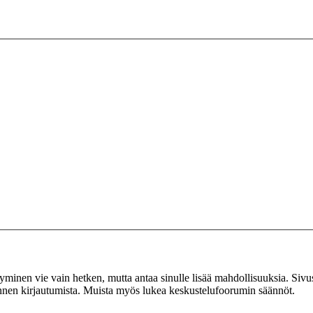
tyminen vie vain hetken, mutta antaa sinulle lisää mahdollisuuksia. Sivus
 ennen kirjautumista. Muista myös lukea keskustelufoorumin säännöt.