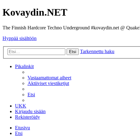
Kovaydin.NET
The Finnish Hardcore Techno Underground #kovaydin.net @ Quake
Hyppää sisältöön
Tarkennettu haku
Etsi
Pikalinkit
Vastaamattomat aiheet
Aktiiviset viestiketjut
Etsi
UKK
Kirjaudu sisään
Rekisteröidy
Etusivu
Etsi