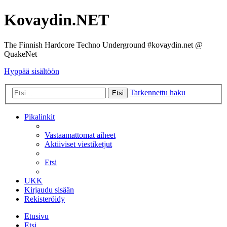
Kovaydin.NET
The Finnish Hardcore Techno Underground #kovaydin.net @
QuakeNet
Hyppää sisältöön
Tarkennettu haku
Etsi
Pikalinkit
Vastaamattomat aiheet
Aktiiviset viestiketjut
Etsi
UKK
Kirjaudu sisään
Rekisteröidy
Etusivu
Etsi