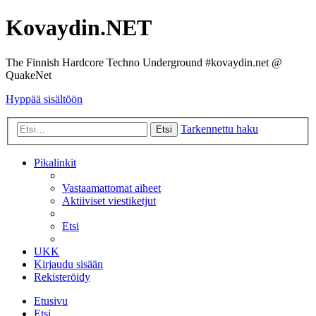
Kovaydin.NET
The Finnish Hardcore Techno Underground #kovaydin.net @
QuakeNet
Hyppää sisältöön
Tarkennettu haku
Etsi
Pikalinkit
Vastaamattomat aiheet
Aktiiviset viestiketjut
Etsi
UKK
Kirjaudu sisään
Rekisteröidy
Etusivu
Etsi