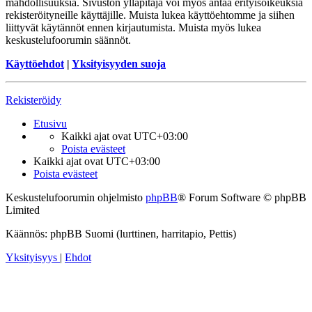
mahdollisuuksia. Sivuston ylläpitäjä voi myös antaa erityisoikeuksia
rekisteröityneille käyttäjille. Muista lukea käyttöehtomme ja siihen
liittyvät käytännöt ennen kirjautumista. Muista myös lukea
keskustelufoorumin säännöt.
Käyttöehdot
|
Yksityisyyden suoja
Rekisteröidy
Etusivu
Kaikki ajat ovat
UTC+03:00
Poista evästeet
Kaikki ajat ovat
UTC+03:00
Poista evästeet
Keskustelufoorumin ohjelmisto
phpBB
® Forum Software © phpBB
Limited
Käännös: phpBB Suomi (lurttinen, harritapio, Pettis)
Yksityisyys
|
Ehdot