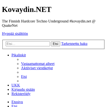
Kovaydin.NET
The Finnish Hardcore Techno Underground #kovaydin.net @
QuakeNet
Hyppää sisältöön
Tarkennettu haku
Etsi
Pikalinkit
Vastaamattomat aiheet
Aktiiviset viestiketjut
Etsi
UKK
Kirjaudu sisään
Rekisteröidy
Etusivu
Etsi