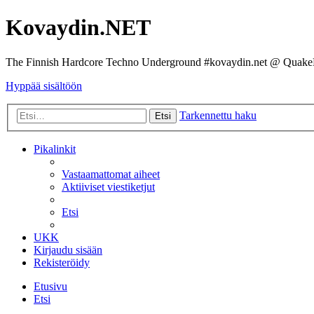
Kovaydin.NET
The Finnish Hardcore Techno Underground #kovaydin.net @ Quake
Hyppää sisältöön
Tarkennettu haku
Etsi
Pikalinkit
Vastaamattomat aiheet
Aktiiviset viestiketjut
Etsi
UKK
Kirjaudu sisään
Rekisteröidy
Etusivu
Etsi