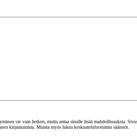
tyminen vie vain hetken, mutta antaa sinulle lisää mahdollisuuksia. Sivus
 ennen kirjautumista. Muista myös lukea keskustelufoorumin säännöt.