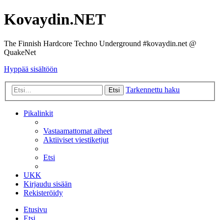
Kovaydin.NET
The Finnish Hardcore Techno Underground #kovaydin.net @
QuakeNet
Hyppää sisältöön
Tarkennettu haku
Etsi
Pikalinkit
Vastaamattomat aiheet
Aktiiviset viestiketjut
Etsi
UKK
Kirjaudu sisään
Rekisteröidy
Etusivu
Etsi