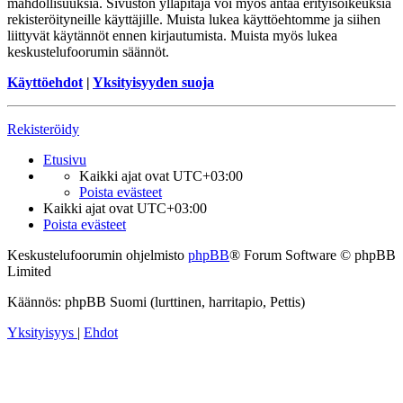
mahdollisuuksia. Sivuston ylläpitäjä voi myös antaa erityisoikeuksia
rekisteröityneille käyttäjille. Muista lukea käyttöehtomme ja siihen
liittyvät käytännöt ennen kirjautumista. Muista myös lukea
keskustelufoorumin säännöt.
Käyttöehdot
|
Yksityisyyden suoja
Rekisteröidy
Etusivu
Kaikki ajat ovat
UTC+03:00
Poista evästeet
Kaikki ajat ovat
UTC+03:00
Poista evästeet
Keskustelufoorumin ohjelmisto
phpBB
® Forum Software © phpBB
Limited
Käännös: phpBB Suomi (lurttinen, harritapio, Pettis)
Yksityisyys
|
Ehdot