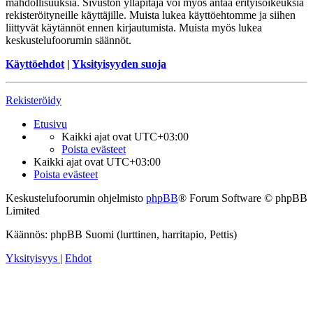
mahdollisuuksia. Sivuston ylläpitäjä voi myös antaa erityisoikeuksia
rekisteröityneille käyttäjille. Muista lukea käyttöehtomme ja siihen
liittyvät käytännöt ennen kirjautumista. Muista myös lukea
keskustelufoorumin säännöt.
Käyttöehdot
|
Yksityisyyden suoja
Rekisteröidy
Etusivu
Kaikki ajat ovat
UTC+03:00
Poista evästeet
Kaikki ajat ovat
UTC+03:00
Poista evästeet
Keskustelufoorumin ohjelmisto
phpBB
® Forum Software © phpBB
Limited
Käännös: phpBB Suomi (lurttinen, harritapio, Pettis)
Yksityisyys
|
Ehdot