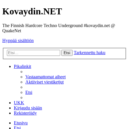
Kovaydin.NET
The Finnish Hardcore Techno Underground #kovaydin.net @
QuakeNet
Hyppää sisältöön
Tarkennettu haku
Etsi
Pikalinkit
Vastaamattomat aiheet
Aktiiviset viestiketjut
Etsi
UKK
Kirjaudu sisään
Rekisteröidy
Etusivu
Etsi