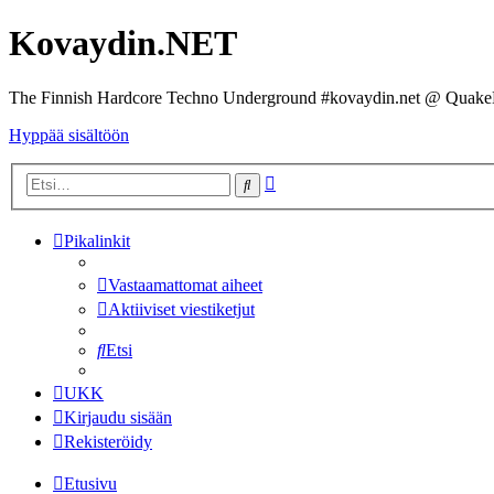
Kovaydin.NET
The Finnish Hardcore Techno Underground #kovaydin.net @ Quake
Hyppää sisältöön
Tarkennettu
Etsi
haku
Pikalinkit
Vastaamattomat aiheet
Aktiiviset viestiketjut
Etsi
UKK
Kirjaudu sisään
Rekisteröidy
Etusivu