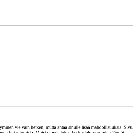
tyminen vie vain hetken, mutta antaa sinulle lisää mahdollisuuksia. Sivus
 ennen kirjautumista. Muista myös lukea keskustelufoorumin säännöt.