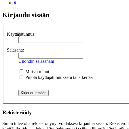
Etsi
Kirjaudu sisään
Käyttäjätunnus:
Salasana:
Unohdin salasanani
Muista minut
Piilota käyttäjätunnukseni tällä kertaa
Rekisteröidy
Sinun tulee olla rekisteröitynyt voidaksesi kirjautua sisään. Rekisteröi
käyttäjille. Muista lukea käyttöehtomme ja siihen liittyvät käytännöt