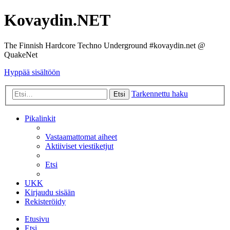
Kovaydin.NET
The Finnish Hardcore Techno Underground #kovaydin.net @
QuakeNet
Hyppää sisältöön
Tarkennettu haku
Etsi
Pikalinkit
Vastaamattomat aiheet
Aktiiviset viestiketjut
Etsi
UKK
Kirjaudu sisään
Rekisteröidy
Etusivu
Etsi