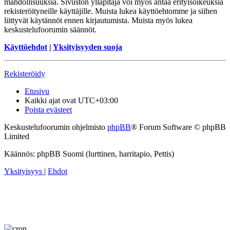
mahdollisuuksia. Sivuston ylläpitäjä voi myös antaa erityisoikeuksia
rekisteröityneille käyttäjille. Muista lukea käyttöehtomme ja siihen
liittyvät käytännöt ennen kirjautumista. Muista myös lukea
keskustelufoorumin säännöt.
Käyttöehdot
|
Yksityisyyden suoja
Rekisteröidy
Etusivu
Kaikki ajat ovat
UTC+03:00
Poista evästeet
Keskustelufoorumin ohjelmisto
phpBB
® Forum Software © phpBB
Limited
Käännös: phpBB Suomi (lurttinen, harritapio, Pettis)
Yksityisyys
|
Ehdot