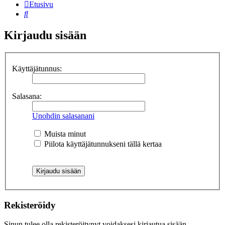
Etusivu
Etsi
Kirjaudu sisään
Käyttäjätunnus:
Salasana:
Unohdin salasanani
Muista minut
Piilota käyttäjätunnukseni tällä kertaa
Rekisteröidy
Sinun tulee olla rekisteröitynyt voidaksesi kirjautua sisään.