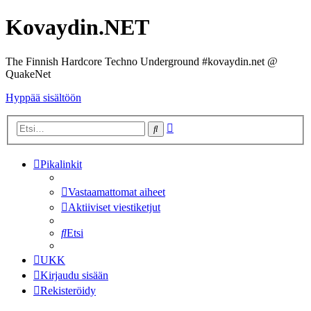
Kovaydin.NET
The Finnish Hardcore Techno Underground #kovaydin.net @
QuakeNet
Hyppää sisältöön
Tarkennettu
Etsi
haku
Pikalinkit
Vastaamattomat aiheet
Aktiiviset viestiketjut
Etsi
UKK
Kirjaudu sisään
Rekisteröidy