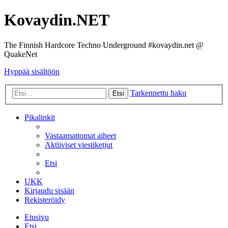
Kovaydin.NET
The Finnish Hardcore Techno Underground #kovaydin.net @
QuakeNet
Hyppää sisältöön
Tarkennettu haku
Etsi
Pikalinkit
Vastaamattomat aiheet
Aktiiviset viestiketjut
Etsi
UKK
Kirjaudu sisään
Rekisteröidy
Etusivu
Etsi