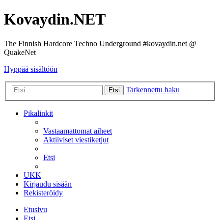
Kovaydin.NET
The Finnish Hardcore Techno Underground #kovaydin.net @
QuakeNet
Hyppää sisältöön
Tarkennettu haku
Etsi
Pikalinkit
Vastaamattomat aiheet
Aktiiviset viestiketjut
Etsi
UKK
Kirjaudu sisään
Rekisteröidy
Etusivu
Etsi