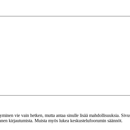
tyminen vie vain hetken, mutta antaa sinulle lisää mahdollisuuksia. Sivus
 ennen kirjautumista. Muista myös lukea keskustelufoorumin säännöt.