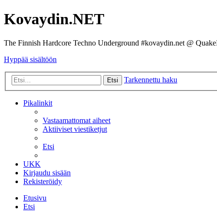
Kovaydin.NET
The Finnish Hardcore Techno Underground #kovaydin.net @ Quake
Hyppää sisältöön
Tarkennettu haku
Etsi
Pikalinkit
Vastaamattomat aiheet
Aktiiviset viestiketjut
Etsi
UKK
Kirjaudu sisään
Rekisteröidy
Etusivu
Etsi