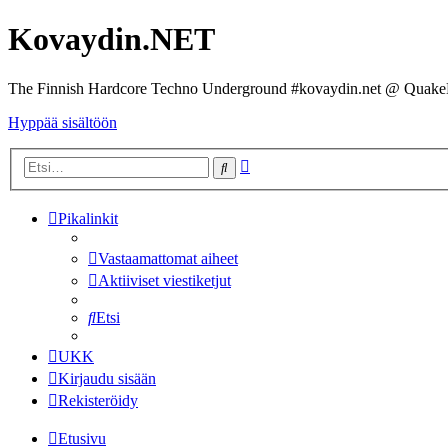
Kovaydin.NET
The Finnish Hardcore Techno Underground #kovaydin.net @ Quake
Hyppää sisältöön
Tarkennettu
Etsi
haku
Pikalinkit
Vastaamattomat aiheet
Aktiiviset viestiketjut
Etsi
UKK
Kirjaudu sisään
Rekisteröidy
Etusivu