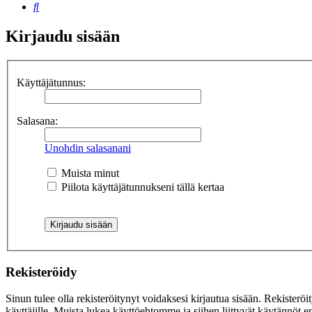
Etsi
Kirjaudu sisään
Käyttäjätunnus:
Salasana:
Unohdin salasanani
Muista minut
Piilota käyttäjätunnukseni tällä kertaa
Rekisteröidy
Sinun tulee olla rekisteröitynyt voidaksesi kirjautua sisään. Rekisteröi
käyttäjille. Muista lukea käyttöehtomme ja siihen liittyvät käytännöt