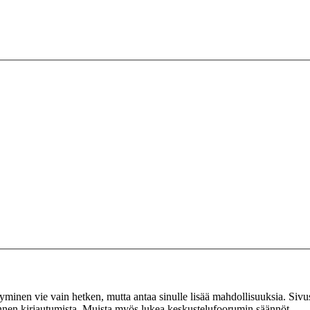
tyminen vie vain hetken, mutta antaa sinulle lisää mahdollisuuksia. Sivus
 ennen kirjautumista. Muista myös lukea keskustelufoorumin säännöt.