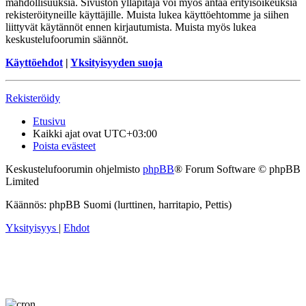
mahdollisuuksia. Sivuston ylläpitäjä voi myös antaa erityisoikeuksia
rekisteröityneille käyttäjille. Muista lukea käyttöehtomme ja siihen
liittyvät käytännöt ennen kirjautumista. Muista myös lukea
keskustelufoorumin säännöt.
Käyttöehdot
|
Yksityisyyden suoja
Rekisteröidy
Etusivu
Kaikki ajat ovat
UTC+03:00
Poista evästeet
Keskustelufoorumin ohjelmisto
phpBB
® Forum Software © phpBB
Limited
Käännös: phpBB Suomi (lurttinen, harritapio, Pettis)
Yksityisyys
|
Ehdot