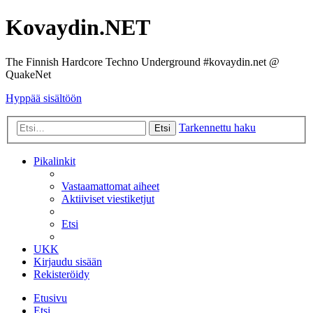
Kovaydin.NET
The Finnish Hardcore Techno Underground #kovaydin.net @
QuakeNet
Hyppää sisältöön
Tarkennettu haku
Etsi
Pikalinkit
Vastaamattomat aiheet
Aktiiviset viestiketjut
Etsi
UKK
Kirjaudu sisään
Rekisteröidy
Etusivu
Etsi