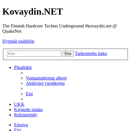
Kovaydin.NET
The Finnish Hardcore Techno Underground #kovaydin.net @
QuakeNet
Hyppää sisältöön
Tarkennettu haku
Etsi
Pikalinkit
Vastaamattomat aiheet
Aktiiviset viestiketjut
Etsi
UKK
Kirjaudu sisään
Rekisteröidy
Etusivu
Etsi