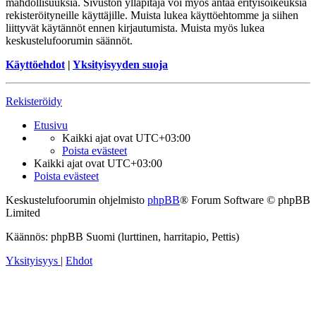
mahdollisuuksia. Sivuston ylläpitäjä voi myös antaa erityisoikeuksia
rekisteröityneille käyttäjille. Muista lukea käyttöehtomme ja siihen
liittyvät käytännöt ennen kirjautumista. Muista myös lukea
keskustelufoorumin säännöt.
Käyttöehdot
|
Yksityisyyden suoja
Rekisteröidy
Etusivu
Kaikki ajat ovat
UTC+03:00
Poista evästeet
Kaikki ajat ovat
UTC+03:00
Poista evästeet
Keskustelufoorumin ohjelmisto
phpBB
® Forum Software © phpBB
Limited
Käännös: phpBB Suomi (lurttinen, harritapio, Pettis)
Yksityisyys
|
Ehdot