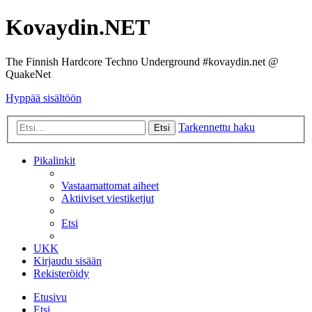
Kovaydin.NET
The Finnish Hardcore Techno Underground #kovaydin.net @
QuakeNet
Hyppää sisältöön
Tarkennettu haku
Etsi
Pikalinkit
Vastaamattomat aiheet
Aktiiviset viestiketjut
Etsi
UKK
Kirjaudu sisään
Rekisteröidy
Etusivu
Etsi