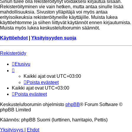
Sinun tulee olla rekisteröitynyt voidaksesi kirjautua sisään.
Rekisteröityminen vie vain hetken, mutta antaa sinulle lisää
mahdollisuuksia. Sivuston ylläpitäjä voi myös antaa
erityisoikeuksia rekisteröityneille käyttäjille. Muista lukea
käyttöehtomme ja siihen liittyvät käytännöt ennen kirjautumista.
Muista myös lukea keskustelufoorumin säännöt.
Käyttöehdot
|
Yksityisyyden suoja
Rekisteröidy
Etusivu
Kaikki ajat ovat
UTC+03:00
Poista evästeet
Kaikki ajat ovat
UTC+03:00
Poista evästeet
Keskustelufoorumin ohjelmisto
phpBB
® Forum Software ©
phpBB Limited
Käännös: phpBB Suomi (lurttinen, harritapio, Pettis)
Yksityisyys
|
Ehdot