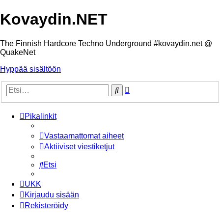
Kovaydin.NET
The Finnish Hardcore Techno Underground #kovaydin.net @
QuakeNet
Hyppää sisältöön
Tarkennettu
Etsi
haku
Pikalinkit
Vastaamattomat aiheet
Aktiiviset viestiketjut
Etsi
UKK
Kirjaudu sisään
Rekisteröidy