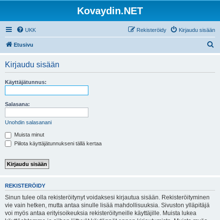
Kovaydin.NET
UKK
Rekisteröidy
Kirjaudu sisään
E
Etusivu
t
Kirjaudu sisään
s
i
Käyttäjätunnus:
Salasana:
Unohdin salasanani
Muista minut
Piilota käyttäjätunnukseni tällä kertaa
REKISTERÖIDY
Sinun tulee olla rekisteröitynyt voidaksesi kirjautua sisään. Rekisteröityminen
vie vain hetken, mutta antaa sinulle lisää mahdollisuuksia. Sivuston ylläpitäjä
voi myös antaa erityisoikeuksia rekisteröityneille käyttäjille. Muista lukea