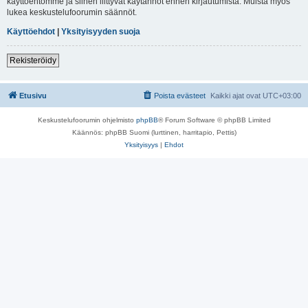
käyttöehtomme ja siihen liittyvät käytännöt ennen kirjautumista. Muista myös
lukea keskustelufoorumin säännöt.
Käyttöehdot
|
Yksityisyyden suoja
Rekisteröidy
Etusivu
Poista evästeet
Kaikki ajat ovat
UTC+03:00
Keskustelufoorumin ohjelmisto
phpBB
® Forum Software © phpBB Limited
Käännös: phpBB Suomi (lurttinen, harritapio, Pettis)
Yksityisyys
|
Ehdot