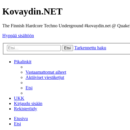
Kovaydin.NET
The Finnish Hardcore Techno Underground #kovaydin.net @ Quake
Hyppää sisältöön
Tarkennettu haku
Etsi
Pikalinkit
Vastaamattomat aiheet
Aktiiviset viestiketjut
Etsi
UKK
Kirjaudu sisään
Rekisteröidy
Etusivu
Etsi