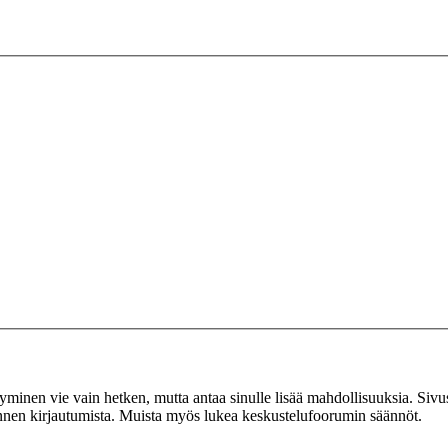
tyminen vie vain hetken, mutta antaa sinulle lisää mahdollisuuksia. Sivus
 ennen kirjautumista. Muista myös lukea keskustelufoorumin säännöt.