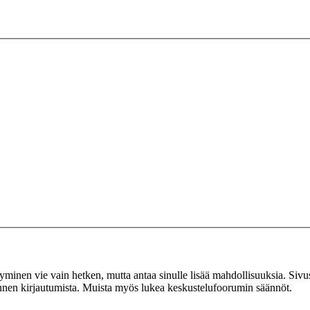
tyminen vie vain hetken, mutta antaa sinulle lisää mahdollisuuksia. Sivus
 ennen kirjautumista. Muista myös lukea keskustelufoorumin säännöt.