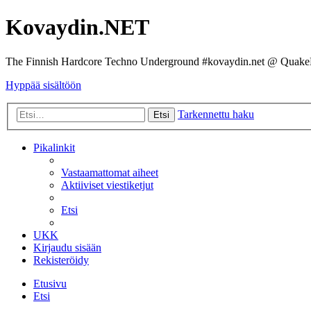
Kovaydin.NET
The Finnish Hardcore Techno Underground #kovaydin.net @ Quake
Hyppää sisältöön
Tarkennettu haku
Etsi
Pikalinkit
Vastaamattomat aiheet
Aktiiviset viestiketjut
Etsi
UKK
Kirjaudu sisään
Rekisteröidy
Etusivu
Etsi