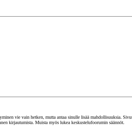
tyminen vie vain hetken, mutta antaa sinulle lisää mahdollisuuksia. Sivus
 ennen kirjautumista. Muista myös lukea keskustelufoorumin säännöt.