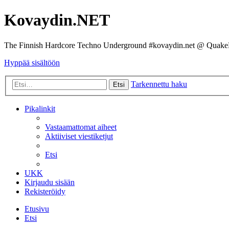
Kovaydin.NET
The Finnish Hardcore Techno Underground #kovaydin.net @ Quake
Hyppää sisältöön
Tarkennettu haku
Etsi
Pikalinkit
Vastaamattomat aiheet
Aktiiviset viestiketjut
Etsi
UKK
Kirjaudu sisään
Rekisteröidy
Etusivu
Etsi