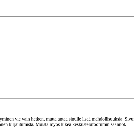
tyminen vie vain hetken, mutta antaa sinulle lisää mahdollisuuksia. Sivus
 ennen kirjautumista. Muista myös lukea keskustelufoorumin säännöt.