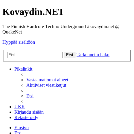
Kovaydin.NET
The Finnish Hardcore Techno Underground #kovaydin.net @
QuakeNet
Hyppää sisältöön
Tarkennettu haku
Etsi
Pikalinkit
Vastaamattomat aiheet
Aktiiviset viestiketjut
Etsi
UKK
Kirjaudu sisään
Rekisteröidy
Etusivu
Etsi