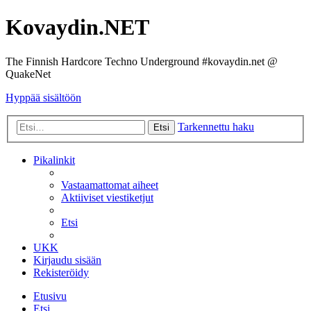
Kovaydin.NET
The Finnish Hardcore Techno Underground #kovaydin.net @
QuakeNet
Hyppää sisältöön
Tarkennettu haku
Etsi
Pikalinkit
Vastaamattomat aiheet
Aktiiviset viestiketjut
Etsi
UKK
Kirjaudu sisään
Rekisteröidy
Etusivu
Etsi