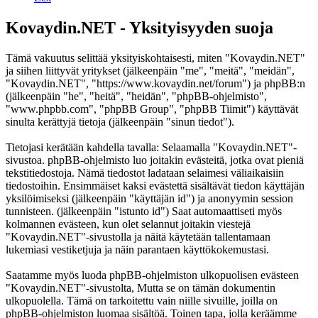
Kovaydin.NET - Yksityisyyden suoja
Tämä vakuutus selittää yksityiskohtaisesti, miten "Kovaydin.NET"
ja siihen liittyvät yritykset (jälkeenpäin "me", "meitä", "meidän",
"Kovaydin.NET", "https://www.kovaydin.net/forum") ja phpBB:n
(jälkeenpäin "he", "heitä", "heidän", "phpBB-ohjelmisto",
"www.phpbb.com", "phpBB Group", "phpBB Tiimit") käyttävät
sinulta kerättyjä tietoja (jälkeenpäin "sinun tiedot").
Tietojasi kerätään kahdella tavalla: Selaamalla "Kovaydin.NET"-
sivustoa. phpBB-ohjelmisto luo joitakin evästeitä, jotka ovat pieniä
tekstitiedostoja. Nämä tiedostot ladataan selaimesi väliaikaisiin
tiedostoihin. Ensimmäiset kaksi evästettä sisältävät tiedon käyttäjän
yksilöimiseksi (jälkeenpäin "käyttäjän id") ja anonyymin session
tunnisteen. (jälkeenpäin "istunto id") Saat automaattiseti myös
kolmannen evästeen, kun olet selannut joitakin viestejä
"Kovaydin.NET"-sivustolla ja näitä käytetään tallentamaan
lukemiasi vestiketjuja ja näin parantaen käyttökokemustasi.
Saatamme myös luoda phpBB-ohjelmiston ulkopuolisen evästeen
"Kovaydin.NET"-sivustolta, Mutta se on tämän dokumentin
ulkopuolella. Tämä on tarkoitettu vain niille sivuille, joilla on
phpBB-ohjelmiston luomaa sisältöä. Toinen tapa, jolla keräämme