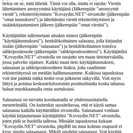
tietoa on se, mitä lähetät. Tämä voi olla, mutta ei rajoita: Viestin
lähettäminen anonyyminä käyttäjänä (Jälkeenpäin "anonyymit
viestit"), rekisteröityminen "Kovaydin.NET"-sivustolle (jälkeenpäin
"omat tunnuksesi") ja lähettämäsi viestit rekisteröitymisen ja
sisäänkirjautumisen jälkeen (jälkeenpäin "omat viestisi").
Käyttäjätiliin tallennetaan ainakin nimesi (jälkeenpäin
"käyttäjätunnuksesi"), henkilökohtainen salasana, jolla kirjaudut
sisään (jälkeenpäin "salasanasi") ja henkilökohtainen toimiva
sähköpostiosoite (jälkeenpäin "sähköpostiosoitteesi"). Käyttäjätilisi
"Kovaydin.NET"-sivustolla on suojattu sen maan tietoturvalailla,
jossa palvelin sijaitsee. Kaikki muut tieto käyttäjätunnuksen,
salasanan ja sähköpostiosoitteen lisäksi, joita vaadimme
rekisteröityessä on meidän hallinnassamme. Kaikissa tapauksissa
voit itse päättää mitkä tiedot ovat julkisesti näkyvillä. Voit myös
liittyä ja poistua keskustelufoorumin postituslistalta koska tahansa
haluat muokkaamalla omia asetuksiasi.
Salasanasi on turvattu koodaamalla se yhdensuuntaisella
menetelmällä. On kuitenkin suositeltavaa, että et käytä samaa
salasanaa kaikilla käyttämilläsi sivustoilla. Salasanaasi voidaan
käyttää kirjautumaan käyttäjätiliisi "Kovaydin.NET"-sivustolla,
joten pidä se huolella tallessa. Missään tapauksessa kukaan
"Kovaydin.NET"-sivustolta, phpBB tai muu kolmas osapuoli ei
kysy sinulta salasanaasi. Mikäli unohdat salasanasi. Voit käyttää