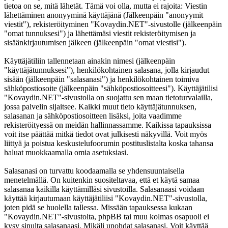
tietoa on se, mitä lähetät. Tämä voi olla, mutta ei rajoita: Viestin
lähettäminen anonyyminä käyttäjänä (Jälkeenpäin "anonyymit
viestit"), rekisteröityminen "Kovaydin.NET"-sivustolle (jälkeenpäin
"omat tunnuksesi") ja lähettämäsi viestit rekisteröitymisen ja
sisäänkirjautumisen jälkeen (jälkeenpäin "omat viestisi").
Käyttäjätiliin tallennetaan ainakin nimesi (jälkeenpäin
"käyttäjätunnuksesi"), henkilökohtainen salasana, jolla kirjaudut
sisään (jälkeenpäin "salasanasi") ja henkilökohtainen toimiva
sähköpostiosoite (jälkeenpäin "sähköpostiosoitteesi"). Käyttäjätilisi
"Kovaydin.NET"-sivustolla on suojattu sen maan tietoturvalailla,
jossa palvelin sijaitsee. Kaikki muut tieto käyttäjätunnuksen,
salasanan ja sähköpostiosoitteen lisäksi, joita vaadimme
rekisteröityessä on meidän hallinnassamme. Kaikissa tapauksissa
voit itse päättää mitkä tiedot ovat julkisesti näkyvillä. Voit myös
liittyä ja poistua keskustelufoorumin postituslistalta koska tahansa
haluat muokkaamalla omia asetuksiasi.
Salasanasi on turvattu koodaamalla se yhdensuuntaisella
menetelmällä. On kuitenkin suositeltavaa, että et käytä samaa
salasanaa kaikilla käyttämilläsi sivustoilla. Salasanaasi voidaan
käyttää kirjautumaan käyttäjätiliisi "Kovaydin.NET"-sivustolla,
joten pidä se huolella tallessa. Missään tapauksessa kukaan
"Kovaydin.NET"-sivustolta, phpBB tai muu kolmas osapuoli ei
kysy sinulta salasanaasi. Mikäli unohdat salasanasi. Voit käyttää