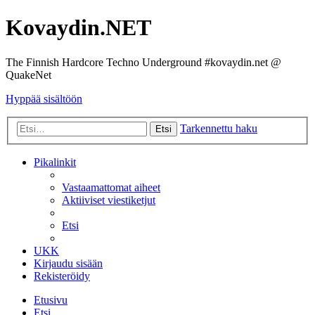
Kovaydin.NET
The Finnish Hardcore Techno Underground #kovaydin.net @
QuakeNet
Hyppää sisältöön
Tarkennettu haku
Etsi
Pikalinkit
Vastaamattomat aiheet
Aktiiviset viestiketjut
Etsi
UKK
Kirjaudu sisään
Rekisteröidy
Etusivu
Etsi