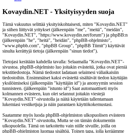
Kovaydin.NET - Yksityisyyden suoja
Tämä vakuutus selittää yksityiskohtaisesti, miten "Kovaydin.NET"
ja siihen liittyvät yritykset (jälkeenpäin "me", "meitä", "meidän",
"Kovaydin.NET", "https://www.kovaydin.net/forum") ja phpBB:n
(jälkeenpäin "he", "heitä", "heidän", "phpBB-ohjelmisto",
"www.phpbb.com", "phpBB Group", "phpBB Tiimit") käyttävät
sinulta kerättyjä tietoja (jälkeenpäin "sinun tiedot").
Tietojasi kerätään kahdella tavalla: Selaamalla "Kovaydin.NET"-
sivustoa. phpBB-ohjelmisto luo joitakin evästeitä, jotka ovat pieniä
tekstitiedostoja. Nämä tiedostot ladataan selaimesi väliaikaisiin
tiedostoihin. Ensimmäiset kaksi evästettä sisältävät tiedon käyttäjän
yksilöimiseksi (jälkeenpäin "käyttäjän id") ja anonyymin session
tunnisteen. (jälkeenpäin "istunto id") Saat automaattiseti myös
kolmannen evästeen, kun olet selannut joitakin viestejä
"Kovaydin.NET"-sivustolla ja näitä käytetään tallentamaan
lukemiasi vestiketjuja ja näin parantaen käyttökokemustasi.
Saatamme myös luoda phpBB-ohjelmiston ulkopuolisen evästeen
"Kovaydin.NET"-sivustolta, Mutta se on tämän dokumentin
ulkopuolella. Tämä on tarkoitettu vain niille sivuille, joilla on
phpBB-ohjelmiston luomaa sisältöä. Toinen tapa, jolla keräämme