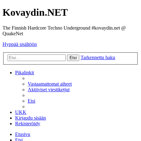
Kovaydin.NET
The Finnish Hardcore Techno Underground #kovaydin.net @
QuakeNet
Hyppää sisältöön
Tarkennettu haku
Etsi
Pikalinkit
Vastaamattomat aiheet
Aktiiviset viestiketjut
Etsi
UKK
Kirjaudu sisään
Rekisteröidy
Etusivu
Etsi