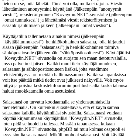
tietoa on se, mitä lähetät. Tämä voi olla, mutta ei rajoita: Viestin
lähettäminen anonyyminä käyttäjänä (Jälkeenpäin "anonyymit
viestit"), rekisteröityminen "Kovaydin.NET"-sivustolle (jälkeenpäin
"omat tunnuksesi") ja lähettämäsi viestit rekisteröitymisen ja
sisäänkirjautumisen jälkeen (jälkeenpäin "omat viestisi").
Käyttäjätiliin tallennetaan ainakin nimesi (jälkeenpäin
"käyttäjätunnuksesi"), henkilökohtainen salasana, jolla kirjaudut
sisään (jälkeenpäin "salasanasi") ja henkilökohtainen toimiva
sähköpostiosoite (jälkeenpäin "sähköpostiosoitteesi"). Käyttäjätilisi
"Kovaydin.NET"-sivustolla on suojattu sen maan tietoturvalailla,
jossa palvelin sijaitsee. Kaikki muut tieto käyttäjätunnuksen,
salasanan ja sähköpostiosoitteen lisäksi, joita vaadimme
rekisteröityessä on meidän hallinnassamme. Kaikissa tapauksissa
voit itse päättää mitkä tiedot ovat julkisesti näkyvillä. Voit myös
liittyä ja poistua keskustelufoorumin postituslistalta koska tahansa
haluat muokkaamalla omia asetuksiasi.
Salasanasi on turvattu koodaamalla se yhdensuuntaisella
menetelmällä. On kuitenkin suositeltavaa, että et käytä samaa
salasanaa kaikilla käyttämilläsi sivustoilla. Salasanaasi voidaan
käyttää kirjautumaan käyttäjätiliisi "Kovaydin.NET"-sivustolla,
joten pidä se huolella tallessa. Missään tapauksessa kukaan
"Kovaydin.NET"-sivustolta, phpBB tai muu kolmas osapuoli ei
kysy sinulta salasanaasi. Mikäli unohdat salasanasi. Voit käyttää