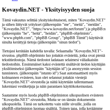
Kovaydin.NET - Yksityisyyden suoja
Tämä vakuutus selittää yksityiskohtaisesti, miten "Kovaydin.NET"
ja siihen liittyvät yritykset (jälkeenpäin "me", "meitä", "meidän",
"Kovaydin.NET", "https://www.kovaydin.net/forum") ja phpBB:n
(jälkeenpäin "he", "heitä", "heidän", "phpBB-ohjelmisto",
"www.phpbb.com", "phpBB Group", "phpBB Tiimit") käyttävät
sinulta kerättyjä tietoja (jälkeenpäin "sinun tiedot").
Tietojasi kerätään kahdella tavalla: Selaamalla "Kovaydin.NET"-
sivustoa. phpBB-ohjelmisto luo joitakin evästeitä, jotka ovat pieniä
tekstitiedostoja. Nämä tiedostot ladataan selaimesi väliaikaisiin
tiedostoihin. Ensimmäiset kaksi evästettä sisältävät tiedon käyttäjän
yksilöimiseksi (jälkeenpäin "käyttäjän id") ja anonyymin session
tunnisteen. (jälkeenpäin "istunto id") Saat automaattiseti myös
kolmannen evästeen, kun olet selannut joitakin viestejä
"Kovaydin.NET"-sivustolla ja näitä käytetään tallentamaan
lukemiasi vestiketjuja ja näin parantaen käyttökokemustasi.
Saatamme myös luoda phpBB-ohjelmiston ulkopuolisen evästeen
"Kovaydin.NET"-sivustolta, Mutta se on tämän dokumentin
ulkopuolella. Tämä on tarkoitettu vain niille sivuille, joilla on
phpBB-ohjelmiston luomaa sisältöä. Toinen tapa, jolla keräämme