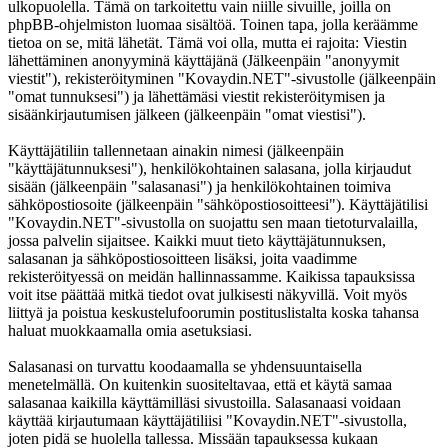
ulkopuolella. Tämä on tarkoitettu vain niille sivuille, joilla on
phpBB-ohjelmiston luomaa sisältöä. Toinen tapa, jolla keräämme
tietoa on se, mitä lähetät. Tämä voi olla, mutta ei rajoita: Viestin
lähettäminen anonyyminä käyttäjänä (Jälkeenpäin "anonyymit
viestit"), rekisteröityminen "Kovaydin.NET"-sivustolle (jälkeenpäin
"omat tunnuksesi") ja lähettämäsi viestit rekisteröitymisen ja
sisäänkirjautumisen jälkeen (jälkeenpäin "omat viestisi").
Käyttäjätiliin tallennetaan ainakin nimesi (jälkeenpäin
"käyttäjätunnuksesi"), henkilökohtainen salasana, jolla kirjaudut
sisään (jälkeenpäin "salasanasi") ja henkilökohtainen toimiva
sähköpostiosoite (jälkeenpäin "sähköpostiosoitteesi"). Käyttäjätilisi
"Kovaydin.NET"-sivustolla on suojattu sen maan tietoturvalailla,
jossa palvelin sijaitsee. Kaikki muut tieto käyttäjätunnuksen,
salasanan ja sähköpostiosoitteen lisäksi, joita vaadimme
rekisteröityessä on meidän hallinnassamme. Kaikissa tapauksissa
voit itse päättää mitkä tiedot ovat julkisesti näkyvillä. Voit myös
liittyä ja poistua keskustelufoorumin postituslistalta koska tahansa
haluat muokkaamalla omia asetuksiasi.
Salasanasi on turvattu koodaamalla se yhdensuuntaisella
menetelmällä. On kuitenkin suositeltavaa, että et käytä samaa
salasanaa kaikilla käyttämilläsi sivustoilla. Salasanaasi voidaan
käyttää kirjautumaan käyttäjätiliisi "Kovaydin.NET"-sivustolla,
joten pidä se huolella tallessa. Missään tapauksessa kukaan