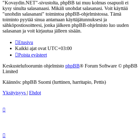
"Kovaydin.NET"-sivustolta, phpBB tai muu kolmas osapuoli ei
kysy sinulta salasanaasi. Mikäli unohdat salasanasi. Voit käyttää
"unohdin salasanani" toimintoa phpBB-ohjelmistossa. Tämä
toiminto pyytää sinua antamaan käyttäjätunnuksesi ja
sähköpostiosoitteesi, jonka jälkeen phpBB-ohjelmisto luo uuden
salasanan ja voit kirjautua jälleen sisään.
Etusivu
Kaikki ajat ovat
UTC+03:00
Poista evästeet
Keskustelufoorumin ohjelmisto
phpBB
® Forum Software © phpBB
Limited
Käännös: phpBB Suomi (lurttinen, harritapio, Pettis)
Yksityisyys
|
Ehdot