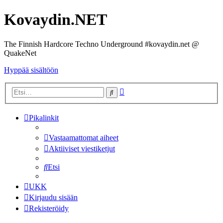
Kovaydin.NET
The Finnish Hardcore Techno Underground #kovaydin.net @
QuakeNet
Hyppää sisältöön
Tarkennettu
Etsi
haku
Pikalinkit
Vastaamattomat aiheet
Aktiiviset viestiketjut
Etsi
UKK
Kirjaudu sisään
Rekisteröidy