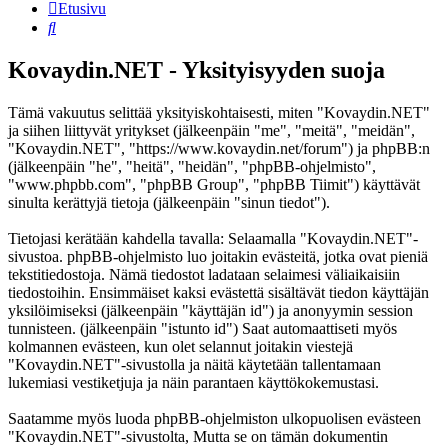
Etusivu
Etsi
Kovaydin.NET - Yksityisyyden suoja
Tämä vakuutus selittää yksityiskohtaisesti, miten "Kovaydin.NET"
ja siihen liittyvät yritykset (jälkeenpäin "me", "meitä", "meidän",
"Kovaydin.NET", "https://www.kovaydin.net/forum") ja phpBB:n
(jälkeenpäin "he", "heitä", "heidän", "phpBB-ohjelmisto",
"www.phpbb.com", "phpBB Group", "phpBB Tiimit") käyttävät
sinulta kerättyjä tietoja (jälkeenpäin "sinun tiedot").
Tietojasi kerätään kahdella tavalla: Selaamalla "Kovaydin.NET"-
sivustoa. phpBB-ohjelmisto luo joitakin evästeitä, jotka ovat pieniä
tekstitiedostoja. Nämä tiedostot ladataan selaimesi väliaikaisiin
tiedostoihin. Ensimmäiset kaksi evästettä sisältävät tiedon käyttäjän
yksilöimiseksi (jälkeenpäin "käyttäjän id") ja anonyymin session
tunnisteen. (jälkeenpäin "istunto id") Saat automaattiseti myös
kolmannen evästeen, kun olet selannut joitakin viestejä
"Kovaydin.NET"-sivustolla ja näitä käytetään tallentamaan
lukemiasi vestiketjuja ja näin parantaen käyttökokemustasi.
Saatamme myös luoda phpBB-ohjelmiston ulkopuolisen evästeen
"Kovaydin.NET"-sivustolta, Mutta se on tämän dokumentin