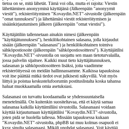
tietoa on se, mitä lähetät. Tämä voi olla, mutta ei rajoita: Viestin
lähettäminen anonyyminä käyttäjänä (Jälkeenpäin "anonyymit
viestit"), rekisteröityminen "Kovaydin.NET"-sivustolle (jälkeenpäin
"omat tunnuksesi") ja lähettämäsi viestit rekisteröitymisen ja
sisäänkirjautumisen jälkeen (jälkeenpäin "omat viestisi").
Käyttäjätiliin tallennetaan ainakin nimesi (jälkeenpäin
"käyttäjätunnuksesi"), henkilökohtainen salasana, jolla kirjaudut
sisään (jälkeenpäin "salasanasi") ja henkilökohtainen toimiva
sähköpostiosoite (jälkeenpäin "sähköpostiosoitteesi"). Käyttäjätilisi
"Kovaydin.NET"-sivustolla on suojattu sen maan tietoturvalailla,
jossa palvelin sijaitsee. Kaikki muut tieto käyttäjätunnuksen,
salasanan ja sähköpostiosoitteen lisäksi, joita vaadimme
rekisteröityessä on meidän hallinnassamme. Kaikissa tapauksissa
voit itse päättää mitkä tiedot ovat julkisesti näkyvillä. Voit myös
liittyä ja poistua keskustelufoorumin postituslistalta koska tahansa
haluat muokkaamalla omia asetuksiasi.
Salasanasi on turvattu koodaamalla se yhdensuuntaisella
menetelmällä. On kuitenkin suositeltavaa, että et käytä samaa
salasanaa kaikilla käyttämilläsi sivustoilla. Salasanaasi voidaan
käyttää kirjautumaan käyttäjätiliisi "Kovaydin.NET"-sivustolla,
joten pidä se huolella tallessa. Missään tapauksessa kukaan
"Kovaydin.NET"-sivustolta, phpBB tai muu kolmas osapuoli ei
kysy sinulta salasanaasi. Mikäli unohdat salasanasi. Voit käyttää