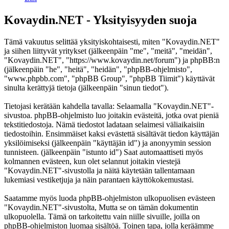
Kovaydin.NET - Yksityisyyden suoja
Tämä vakuutus selittää yksityiskohtaisesti, miten "Kovaydin.NET"
ja siihen liittyvät yritykset (jälkeenpäin "me", "meitä", "meidän",
"Kovaydin.NET", "https://www.kovaydin.net/forum") ja phpBB:n
(jälkeenpäin "he", "heitä", "heidän", "phpBB-ohjelmisto",
"www.phpbb.com", "phpBB Group", "phpBB Tiimit") käyttävät
sinulta kerättyjä tietoja (jälkeenpäin "sinun tiedot").
Tietojasi kerätään kahdella tavalla: Selaamalla "Kovaydin.NET"-
sivustoa. phpBB-ohjelmisto luo joitakin evästeitä, jotka ovat pieniä
tekstitiedostoja. Nämä tiedostot ladataan selaimesi väliaikaisiin
tiedostoihin. Ensimmäiset kaksi evästettä sisältävät tiedon käyttäjän
yksilöimiseksi (jälkeenpäin "käyttäjän id") ja anonyymin session
tunnisteen. (jälkeenpäin "istunto id") Saat automaattiseti myös
kolmannen evästeen, kun olet selannut joitakin viestejä
"Kovaydin.NET"-sivustolla ja näitä käytetään tallentamaan
lukemiasi vestiketjuja ja näin parantaen käyttökokemustasi.
Saatamme myös luoda phpBB-ohjelmiston ulkopuolisen evästeen
"Kovaydin.NET"-sivustolta, Mutta se on tämän dokumentin
ulkopuolella. Tämä on tarkoitettu vain niille sivuille, joilla on
phpBB-ohjelmiston luomaa sisältöä. Toinen tapa, jolla keräämme