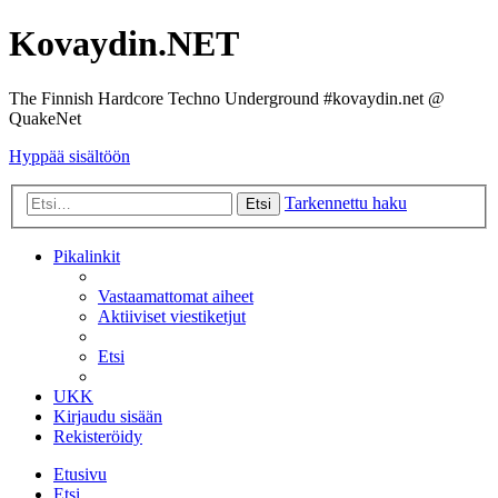
Kovaydin.NET
The Finnish Hardcore Techno Underground #kovaydin.net @
QuakeNet
Hyppää sisältöön
Tarkennettu haku
Etsi
Pikalinkit
Vastaamattomat aiheet
Aktiiviset viestiketjut
Etsi
UKK
Kirjaudu sisään
Rekisteröidy
Etusivu
Etsi