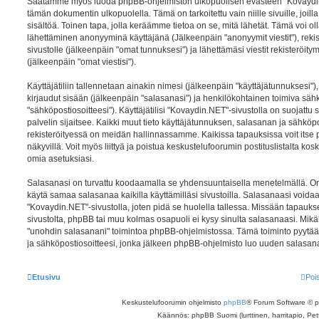
Saatamme myös luoda phpBB-ohjelmiston ulkopuolisen evästeen "Kovaydin.
tämän dokumentin ulkopuolella. Tämä on tarkoitettu vain niille sivuille, joi
sisältöä. Toinen tapa, jolla keräämme tietoa on se, mitä lähetät. Tämä voi olla
lähettäminen anonyyminä käyttäjänä (Jälkeenpäin "anonyymit viestit"), rek
sivustolle (jälkeenpäin "omat tunnuksesi") ja lähettämäsi viestit rekisteröit
(jälkeenpäin "omat viestisi").
Käyttäjätiliin tallennetaan ainakin nimesi (jälkeenpäin "käyttäjätunnuksesi")
kirjaudut sisään (jälkeenpäin "salasanasi") ja henkilökohtainen toimiva säh
"sähköpostiosoitteesi"). Käyttäjätilisi "Kovaydin.NET"-sivustolla on suojattu 
palvelin sijaitsee. Kaikki muut tieto käyttäjätunnuksen, salasanan ja sähköp
rekisteröityessä on meidän hallinnassamme. Kaikissa tapauksissa voit itse pä
näkyvillä. Voit myös liittyä ja poistua keskustelufoorumin postituslistalta 
omia asetuksiasi.
Salasanasi on turvattu koodaamalla se yhdensuuntaisella menetelmällä. On k
käytä samaa salasanaa kaikilla käyttämilläsi sivustoilla. Salasanaasi voidaan
"Kovaydin.NET"-sivustolla, joten pidä se huolella tallessa. Missään tapau
sivustolta, phpBB tai muu kolmas osapuoli ei kysy sinulta salasanaasi. Mikäl
"unohdin salasanani" toimintoa phpBB-ohjelmistossa. Tämä toiminto pyytä
ja sähköpostiosoitteesi, jonka jälkeen phpBB-ohjelmisto luo uuden salasanan 
Etusivu
Poi
Keskustelufoorumin ohjelmisto
phpBB
® Forum Software © 
Käännös: phpBB Suomi (lurttinen, harritapio, Pett