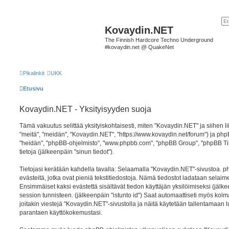
Kovaydin.NET
The Finnish Hardcore Techno Underground
#kovaydin.net @ QuakeNet
Pikalinkit
UKK
Etusivu
Kovaydin.NET - Yksityisyyden suoja
Tämä vakuutus selittää yksityiskohtaisesti, miten "Kovaydin.NET" ja siihen lii
"meitä", "meidän", "Kovaydin.NET", "https://www.kovaydin.net/forum") ja phpB
"heidän", "phpBB-ohjelmisto", "www.phpbb.com", "phpBB Group", "phpBB Tiimi
tietoja (jälkeenpäin "sinun tiedot").
Tietojasi kerätään kahdella tavalla: Selaamalla "Kovaydin.NET"-sivustoa. ph
evästeitä, jotka ovat pieniä tekstitiedostoja. Nämä tiedostot ladataan selaimes
Ensimmäiset kaksi evästettä sisältävät tiedon käyttäjän yksilöimiseksi (jälk
session tunnisteen. (jälkeenpäin "istunto id") Saat automaattiseti myös kol
joitakin viestejä "Kovaydin.NET"-sivustolla ja näitä käytetään tallentamaan l
parantaen käyttökokemustasi.