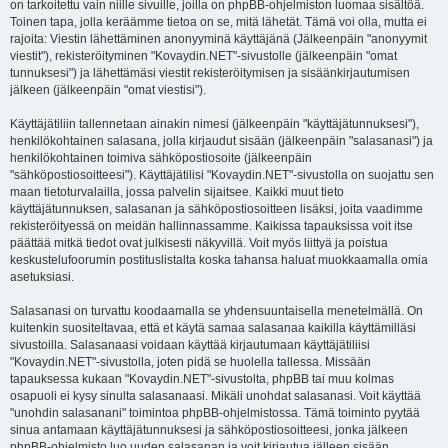
on tarkoitettu vain niille sivuille, joilla on phpBB-ohjelmiston luomaa sisältöä.
Toinen tapa, jolla keräämme tietoa on se, mitä lähetät. Tämä voi olla, mutta ei
rajoita: Viestin lähettäminen anonyyminä käyttäjänä (Jälkeenpäin "anonyymit
viestit"), rekisteröityminen "Kovaydin.NET"-sivustolle (jälkeenpäin "omat
tunnuksesi") ja lähettämäsi viestit rekisteröitymisen ja sisäänkirjautumisen
jälkeen (jälkeenpäin "omat viestisi").
Käyttäjätiliin tallennetaan ainakin nimesi (jälkeenpäin "käyttäjätunnuksesi"),
henkilökohtainen salasana, jolla kirjaudut sisään (jälkeenpäin "salasanasi") ja
henkilökohtainen toimiva sähköpostiosoite (jälkeenpäin
"sähköpostiosoitteesi"). Käyttäjätilisi "Kovaydin.NET"-sivustolla on suojattu sen
maan tietoturvalailla, jossa palvelin sijaitsee. Kaikki muut tieto
käyttäjätunnuksen, salasanan ja sähköpostiosoitteen lisäksi, joita vaadimme
rekisteröityessä on meidän hallinnassamme. Kaikissa tapauksissa voit itse
päättää mitkä tiedot ovat julkisesti näkyvillä. Voit myös liittyä ja poistua
keskustelufoorumin postituslistalta koska tahansa haluat muokkaamalla omia
asetuksiasi.
Salasanasi on turvattu koodaamalla se yhdensuuntaisella menetelmällä. On
kuitenkin suositeltavaa, että et käytä samaa salasanaa kaikilla käyttämilläsi
sivustoilla. Salasanaasi voidaan käyttää kirjautumaan käyttäjätiliisi
"Kovaydin.NET"-sivustolla, joten pidä se huolella tallessa. Missään
tapauksessa kukaan "Kovaydin.NET"-sivustolta, phpBB tai muu kolmas
osapuoli ei kysy sinulta salasanaasi. Mikäli unohdat salasanasi. Voit käyttää
"unohdin salasanani" toimintoa phpBB-ohjelmistossa. Tämä toiminto pyytää
sinua antamaan käyttäjätunnuksesi ja sähköpostiosoitteesi, jonka jälkeen
phpBB-ohjelmisto luo uuden salasanan ja voit kirjautua jälleen sisään.