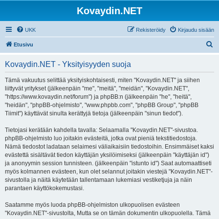
Kovaydin.NET
UKK
Rekisteröidy
Kirjaudu sisään
E
Etusivu
t
Kovaydin.NET - Yksityisyyden suoja
s
i
Tämä vakuutus selittää yksityiskohtaisesti, miten "Kovaydin.NET" ja siihen
liittyvät yritykset (jälkeenpäin "me", "meitä", "meidän", "Kovaydin.NET",
"https://www.kovaydin.net/forum") ja phpBB:n (jälkeenpäin "he", "heitä",
"heidän", "phpBB-ohjelmisto", "www.phpbb.com", "phpBB Group", "phpBB
Tiimit") käyttävät sinulta kerättyjä tietoja (jälkeenpäin "sinun tiedot").
Tietojasi kerätään kahdella tavalla: Selaamalla "Kovaydin.NET"-sivustoa.
phpBB-ohjelmisto luo joitakin evästeitä, jotka ovat pieniä tekstitiedostoja.
Nämä tiedostot ladataan selaimesi väliaikaisiin tiedostoihin. Ensimmäiset kaksi
evästettä sisältävät tiedon käyttäjän yksilöimiseksi (jälkeenpäin "käyttäjän id")
ja anonyymin session tunnisteen. (jälkeenpäin "istunto id") Saat automaattiseti
myös kolmannen evästeen, kun olet selannut joitakin viestejä "Kovaydin.NET"-
sivustolla ja näitä käytetään tallentamaan lukemiasi vestiketjuja ja näin
parantaen käyttökokemustasi.
Saatamme myös luoda phpBB-ohjelmiston ulkopuolisen evästeen
"Kovaydin.NET"-sivustolta, Mutta se on tämän dokumentin ulkopuolella. Tämä