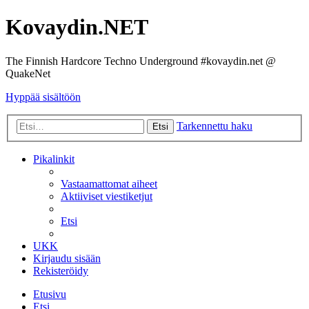
Kovaydin.NET
The Finnish Hardcore Techno Underground #kovaydin.net @
QuakeNet
Hyppää sisältöön
Tarkennettu haku
Etsi
Pikalinkit
Vastaamattomat aiheet
Aktiiviset viestiketjut
Etsi
UKK
Kirjaudu sisään
Rekisteröidy
Etusivu
Etsi