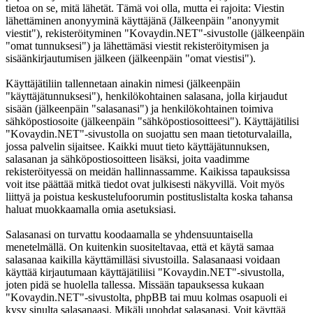
tietoa on se, mitä lähetät. Tämä voi olla, mutta ei rajoita: Viestin
lähettäminen anonyyminä käyttäjänä (Jälkeenpäin "anonyymit
viestit"), rekisteröityminen "Kovaydin.NET"-sivustolle (jälkeenpäin
"omat tunnuksesi") ja lähettämäsi viestit rekisteröitymisen ja
sisäänkirjautumisen jälkeen (jälkeenpäin "omat viestisi").
Käyttäjätiliin tallennetaan ainakin nimesi (jälkeenpäin
"käyttäjätunnuksesi"), henkilökohtainen salasana, jolla kirjaudut
sisään (jälkeenpäin "salasanasi") ja henkilökohtainen toimiva
sähköpostiosoite (jälkeenpäin "sähköpostiosoitteesi"). Käyttäjätilisi
"Kovaydin.NET"-sivustolla on suojattu sen maan tietoturvalailla,
jossa palvelin sijaitsee. Kaikki muut tieto käyttäjätunnuksen,
salasanan ja sähköpostiosoitteen lisäksi, joita vaadimme
rekisteröityessä on meidän hallinnassamme. Kaikissa tapauksissa
voit itse päättää mitkä tiedot ovat julkisesti näkyvillä. Voit myös
liittyä ja poistua keskustelufoorumin postituslistalta koska tahansa
haluat muokkaamalla omia asetuksiasi.
Salasanasi on turvattu koodaamalla se yhdensuuntaisella
menetelmällä. On kuitenkin suositeltavaa, että et käytä samaa
salasanaa kaikilla käyttämilläsi sivustoilla. Salasanaasi voidaan
käyttää kirjautumaan käyttäjätiliisi "Kovaydin.NET"-sivustolla,
joten pidä se huolella tallessa. Missään tapauksessa kukaan
"Kovaydin.NET"-sivustolta, phpBB tai muu kolmas osapuoli ei
kysy sinulta salasanaasi. Mikäli unohdat salasanasi. Voit käyttää