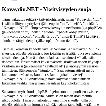
Kovaydin.NET - Yksityisyyden suoja
Tämä vakuutus selittää yksityiskohtaisesti, miten "Kovaydin.NET"
ja siihen liittyvät yritykset (jälkeenpäin "me", "meitä", "meidän",
"Kovaydin.NET", "https://www.kovaydin.net/forum") ja phpBB:n
(jälkeenpäin "he", "heitä", "heidän", "phpBB-ohjelmisto",
"www.phpbb.com", "phpBB Group", "phpBB Tiimit") käyttävät
sinulta kerättyjä tietoja (jälkeenpäin "sinun tiedot").
Tietojasi kerätään kahdella tavalla: Selaamalla "Kovaydin.NET"-
sivustoa. phpBB-ohjelmisto luo joitakin evästeitä, jotka ovat pieniä
tekstitiedostoja. Nämä tiedostot ladataan selaimesi väliaikaisiin
tiedostoihin. Ensimmäiset kaksi evästettä sisältävät tiedon käyttäjän
yksilöimiseksi (jälkeenpäin "käyttäjän id") ja anonyymin session
tunnisteen. (jälkeenpäin "istunto id") Saat automaattiseti myös
kolmannen evästeen, kun olet selannut joitakin viestejä
"Kovaydin.NET"-sivustolla ja näitä käytetään tallentamaan
lukemiasi vestiketjuja ja näin parantaen käyttökokemustasi.
Saatamme myös luoda phpBB-ohjelmiston ulkopuolisen evästeen
"Kovaydin.NET"-sivustolta, Mutta se on tämän dokumentin
ulkopuolella. Tämä on tarkoitettu vain niille sivuille, joilla on
phpBB-ohjelmiston luomaa sisältöä. Toinen tapa, jolla keräämme