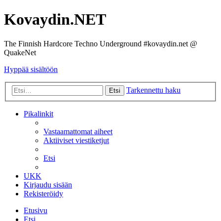
Kovaydin.NET
The Finnish Hardcore Techno Underground #kovaydin.net @
QuakeNet
Hyppää sisältöön
Tarkennettu haku
Etsi
Pikalinkit
Vastaamattomat aiheet
Aktiiviset viestiketjut
Etsi
UKK
Kirjaudu sisään
Rekisteröidy
Etusivu
Etsi