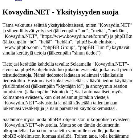
Kovaydin.NET - Yksityisyyden suoja
Tämä vakuutus selittää yksityiskohtaisesti, miten "Kovaydin.NET"
ja siihen liittyvät yritykset (jälkeenpäin "me", "meitä", "meidän",
"Kovaydin.NET", "https://www.kovaydin.net/forum") ja phpBB:n
(jälkeenpäin "he", "heitä", "heidän", "phpBB-ohjelmisto",
"www.phpbb.com", "phpBB Group", "phpBB Tiimit") käyttävät
sinulta kerättyjä tietoja (jälkeenpäin "sinun tiedot").
Tietojasi kerätään kahdella tavalla: Selaamalla "Kovaydin.NET"-
sivustoa. phpBB-ohjelmisto luo joitakin evästeitä, jotka ovat pieniä
tekstitiedostoja. Nämä tiedostot ladataan selaimesi väliaikaisiin
tiedostoihin. Ensimmäiset kaksi evästettä sisältävät tiedon käyttäjän
yksilöimiseksi (jälkeenpäin "käyttäjän id") ja anonyymin session
tunnisteen. (jälkeenpäin "istunto id") Saat automaattiseti myös
kolmannen evästeen, kun olet selannut joitakin viestejä
"Kovaydin.NET"-sivustolla ja näitä käytetään tallentamaan
lukemiasi vestiketjuja ja näin parantaen käyttökokemustasi.
Saatamme myös luoda phpBB-ohjelmiston ulkopuolisen evästeen
"Kovaydin.NET"-sivustolta, Mutta se on tämän dokumentin
ulkopuolella. Tämä on tarkoitettu vain niille sivuille, joilla on
phpBB-ohjelmiston luomaa sisältöä. Toinen tapa, jolla keräämme