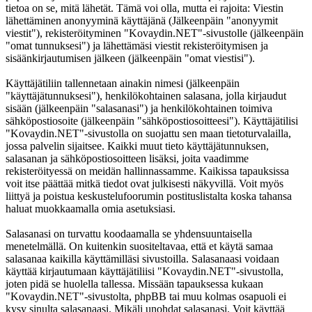
tietoa on se, mitä lähetät. Tämä voi olla, mutta ei rajoita: Viestin
lähettäminen anonyyminä käyttäjänä (Jälkeenpäin "anonyymit
viestit"), rekisteröityminen "Kovaydin.NET"-sivustolle (jälkeenpäin
"omat tunnuksesi") ja lähettämäsi viestit rekisteröitymisen ja
sisäänkirjautumisen jälkeen (jälkeenpäin "omat viestisi").
Käyttäjätiliin tallennetaan ainakin nimesi (jälkeenpäin
"käyttäjätunnuksesi"), henkilökohtainen salasana, jolla kirjaudut
sisään (jälkeenpäin "salasanasi") ja henkilökohtainen toimiva
sähköpostiosoite (jälkeenpäin "sähköpostiosoitteesi"). Käyttäjätilisi
"Kovaydin.NET"-sivustolla on suojattu sen maan tietoturvalailla,
jossa palvelin sijaitsee. Kaikki muut tieto käyttäjätunnuksen,
salasanan ja sähköpostiosoitteen lisäksi, joita vaadimme
rekisteröityessä on meidän hallinnassamme. Kaikissa tapauksissa
voit itse päättää mitkä tiedot ovat julkisesti näkyvillä. Voit myös
liittyä ja poistua keskustelufoorumin postituslistalta koska tahansa
haluat muokkaamalla omia asetuksiasi.
Salasanasi on turvattu koodaamalla se yhdensuuntaisella
menetelmällä. On kuitenkin suositeltavaa, että et käytä samaa
salasanaa kaikilla käyttämilläsi sivustoilla. Salasanaasi voidaan
käyttää kirjautumaan käyttäjätiliisi "Kovaydin.NET"-sivustolla,
joten pidä se huolella tallessa. Missään tapauksessa kukaan
"Kovaydin.NET"-sivustolta, phpBB tai muu kolmas osapuoli ei
kysy sinulta salasanaasi. Mikäli unohdat salasanasi. Voit käyttää