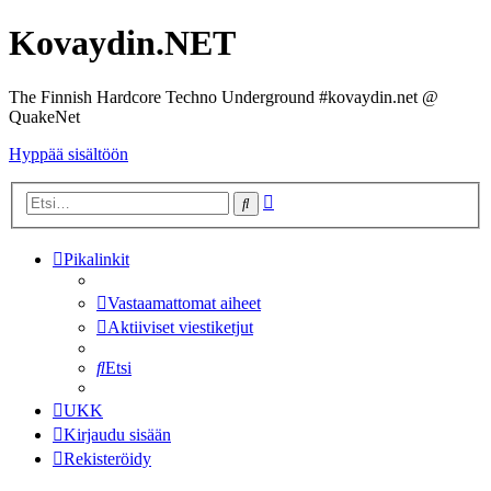
Kovaydin.NET
The Finnish Hardcore Techno Underground #kovaydin.net @
QuakeNet
Hyppää sisältöön
Tarkennettu
Etsi
haku
Pikalinkit
Vastaamattomat aiheet
Aktiiviset viestiketjut
Etsi
UKK
Kirjaudu sisään
Rekisteröidy