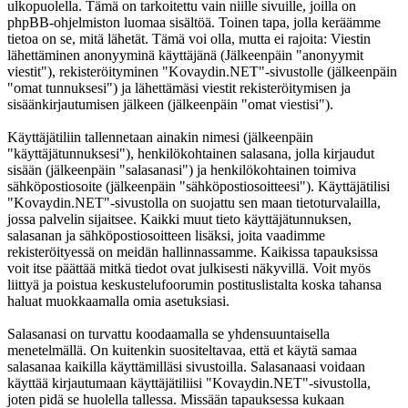
ulkopuolella. Tämä on tarkoitettu vain niille sivuille, joilla on
phpBB-ohjelmiston luomaa sisältöä. Toinen tapa, jolla keräämme
tietoa on se, mitä lähetät. Tämä voi olla, mutta ei rajoita: Viestin
lähettäminen anonyyminä käyttäjänä (Jälkeenpäin "anonyymit
viestit"), rekisteröityminen "Kovaydin.NET"-sivustolle (jälkeenpäin
"omat tunnuksesi") ja lähettämäsi viestit rekisteröitymisen ja
sisäänkirjautumisen jälkeen (jälkeenpäin "omat viestisi").
Käyttäjätiliin tallennetaan ainakin nimesi (jälkeenpäin
"käyttäjätunnuksesi"), henkilökohtainen salasana, jolla kirjaudut
sisään (jälkeenpäin "salasanasi") ja henkilökohtainen toimiva
sähköpostiosoite (jälkeenpäin "sähköpostiosoitteesi"). Käyttäjätilisi
"Kovaydin.NET"-sivustolla on suojattu sen maan tietoturvalailla,
jossa palvelin sijaitsee. Kaikki muut tieto käyttäjätunnuksen,
salasanan ja sähköpostiosoitteen lisäksi, joita vaadimme
rekisteröityessä on meidän hallinnassamme. Kaikissa tapauksissa
voit itse päättää mitkä tiedot ovat julkisesti näkyvillä. Voit myös
liittyä ja poistua keskustelufoorumin postituslistalta koska tahansa
haluat muokkaamalla omia asetuksiasi.
Salasanasi on turvattu koodaamalla se yhdensuuntaisella
menetelmällä. On kuitenkin suositeltavaa, että et käytä samaa
salasanaa kaikilla käyttämilläsi sivustoilla. Salasanaasi voidaan
käyttää kirjautumaan käyttäjätiliisi "Kovaydin.NET"-sivustolla,
joten pidä se huolella tallessa. Missään tapauksessa kukaan