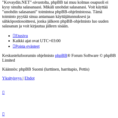
"Kovaydin.NET"-sivustolta, phpBB tai muu kolmas osapuoli ei
kysy sinulta salasanaasi. Mikäli unohdat salasanasi. Voit käyttää
"unohdin salasanani" toimintoa phpBB-ohjelmistossa. Tämä
toiminto pyytää sinua antamaan käyttäjätunnuksesi ja
sähköpostiosoitteesi, jonka jälkeen phpBB-ohjelmisto luo uuden
salasanan ja voit kirjautua jälleen sisään.
Etusivu
Kaikki ajat ovat
UTC+03:00
Poista evästeet
Keskustelufoorumin ohjelmisto
phpBB
® Forum Software © phpBB
Limited
Käännös: phpBB Suomi (lurttinen, harritapio, Pettis)
Yksityisyys
|
Ehdot