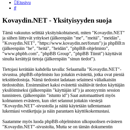
Etusivu
Etsi
Kovaydin.NET - Yksityisyyden suoja
Tämä vakuutus selittää yksityiskohtaisesti, miten "Kovaydin.NET"
ja siihen liittyvät yritykset (jälkeenpäin "me", "meitä", "meidän",
"Kovaydin.NET", "https://www.kovaydin.net/forum") ja phpBB:n
(jälkeenpäin "he", "heitä", "heidän", "phpBB-ohjelmisto",
"www.phpbb.com", "phpBB Group", "phpBB Tiimit") käyttävät
sinulta kerättyjä tietoja (jälkeenpäin "sinun tiedot").
Tietojasi kerätään kahdella tavalla: Selaamalla "Kovaydin.NET"-
sivustoa. phpBB-ohjelmisto luo joitakin evästeitä, jotka ovat pieniä
tekstitiedostoja. Nämä tiedostot ladataan selaimesi väliaikaisiin
tiedostoihin. Ensimmäiset kaksi evästettä sisältävät tiedon käyttäjän
yksilöimiseksi (jälkeenpäin "käyttäjän id") ja anonyymin session
tunnisteen. (jälkeenpäin "istunto id") Saat automaattiseti myös
kolmannen evästeen, kun olet selannut joitakin viestejä
"Kovaydin.NET"-sivustolla ja näitä käytetään tallentamaan
lukemiasi vestiketjuja ja näin parantaen käyttökokemustasi.
Saatamme myös luoda phpBB-ohjelmiston ulkopuolisen evästeen
"Kovaydin.NET"-sivustolta, Mutta se on tämän dokumentin