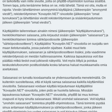
on tarkoitettu vain niille sivuille, joilla on phpBB-ohjelmiston luomaa sisältöä.
Toinen tapa, jolla keräämme tietoa on se, mitä lähetät. Tämä voi olla, mutta ei
rajoita: Viestin lähettäminen anonyyminä käyttäjänä (Jälkeenpäin "anonyymit
viestit"), rekisteröityminen "Kovaydin.NET"-sivustolle (jälkeenpäin "omat
tunnuksesi") ja lähettämäsi viestit rekisteröitymisen ja sisäänkirjautumisen
jälkeen (jälkeenpäin "omat viestisi").
Käyttäjätiliin tallennetaan ainakin nimesi (jälkeenpäin "käyttäjätunnuksesi"),
henkilökohtainen salasana, jolla kirjaudut sisään (jälkeenpäin "salasanasi") ja
henkilökohtainen toimiva sähköpostiosoite (jälkeenpäin
"sähköpostiosoitteesi"). Käyttäjätilisi "Kovaydin.NET"-sivustolla on suojattu sen
maan tietoturvalailla, jossa palvelin sijaitsee. Kaikki muut tieto
käyttäjätunnuksen, salasanan ja sähköpostiosoitteen lisäksi, joita vaadimme
rekisteröityessä on meidän hallinnassamme. Kaikissa tapauksissa voit itse
päättää mitkä tiedot ovat julkisesti näkyvillä. Voit myös liittyä ja poistua
keskustelufoorumin postituslistalta koska tahansa haluat muokkaamalla omia
asetuksiasi.
Salasanasi on turvattu koodaamalla se yhdensuuntaisella menetelmällä. On
kuitenkin suositeltavaa, että et käytä samaa salasanaa kaikilla käyttämilläsi
sivustoilla. Salasanaasi voidaan käyttää kirjautumaan käyttäjätiliisi
"Kovaydin.NET"-sivustolla, joten pidä se huolella tallessa. Missään
tapauksessa kukaan "Kovaydin.NET"-sivustolta, phpBB tai muu kolmas
osapuoli ei kysy sinulta salasanaasi. Mikäli unohdat salasanasi. Voit käyttää
"unohdin salasanani" toimintoa phpBB-ohjelmistossa. Tämä toiminto pyytää
sinua antamaan käyttäjätunnuksesi ja sähköpostiosoitteesi, jonka jälkeen
phpBB-ohjelmisto luo uuden salasanan ja voit kirjautua jälleen sisään.