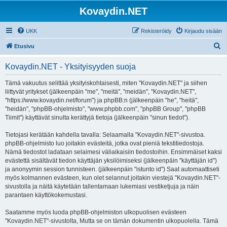
Kovaydin.NET
UKK
Rekisteröidy
Kirjaudu sisään
E
Etusivu
t
Kovaydin.NET - Yksityisyyden suoja
s
i
Tämä vakuutus selittää yksityiskohtaisesti, miten "Kovaydin.NET" ja siihen
liittyvät yritykset (jälkeenpäin "me", "meitä", "meidän", "Kovaydin.NET",
"https://www.kovaydin.net/forum") ja phpBB:n (jälkeenpäin "he", "heitä",
"heidän", "phpBB-ohjelmisto", "www.phpbb.com", "phpBB Group", "phpBB
Tiimit") käyttävät sinulta kerättyjä tietoja (jälkeenpäin "sinun tiedot").
Tietojasi kerätään kahdella tavalla: Selaamalla "Kovaydin.NET"-sivustoa.
phpBB-ohjelmisto luo joitakin evästeitä, jotka ovat pieniä tekstitiedostoja.
Nämä tiedostot ladataan selaimesi väliaikaisiin tiedostoihin. Ensimmäiset kaksi
evästettä sisältävät tiedon käyttäjän yksilöimiseksi (jälkeenpäin "käyttäjän id")
ja anonyymin session tunnisteen. (jälkeenpäin "istunto id") Saat automaattiseti
myös kolmannen evästeen, kun olet selannut joitakin viestejä "Kovaydin.NET"-
sivustolla ja näitä käytetään tallentamaan lukemiasi vestiketjuja ja näin
parantaen käyttökokemustasi.
Saatamme myös luoda phpBB-ohjelmiston ulkopuolisen evästeen
"Kovaydin.NET"-sivustolta, Mutta se on tämän dokumentin ulkopuolella. Tämä