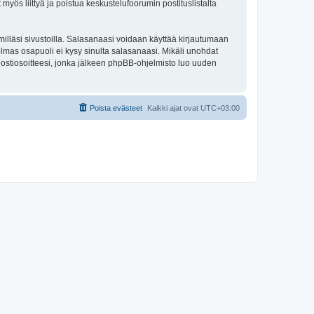
 myös liittyä ja poistua keskustelufoorumin postituslistalta
illäsi sivustoilla. Salasanaasi voidaan käyttää kirjautumaan
olmas osapuoli ei kysy sinulta salasanaasi. Mikäli unohdat
ostiosoitteesi, jonka jälkeen phpBB-ohjelmisto luo uuden
Poista evästeet
Kaikki ajat ovat
UTC+03:00