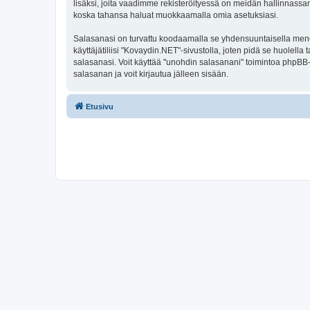
lisäksi, joita vaadimme rekisteröityessä on meidän hallinnassamme
koska tahansa haluat muokkaamalla omia asetuksiasi.
Salasanasi on turvattu koodaamalla se yhdensuuntaisella menete
käyttäjätiliisi "Kovaydin.NET"-sivustolla, joten pidä se huolel
salasanasi. Voit käyttää "unohdin salasanani" toimintoa phpBB
salasanan ja voit kirjautua jälleen sisään.
Etusivu