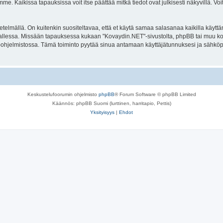
. Kaikissa tapauksissa voit itse päättää mitkä tiedot ovat julkisesti näkyvillä. Voit
lmällä. On kuitenkin suositeltavaa, että et käytä samaa salasanaa kaikilla käyttäm
la tallessa. Missään tapauksessa kukaan "Kovaydin.NET"-sivustolta, phpBB tai muu k
-ohjelmistossa. Tämä toiminto pyytää sinua antamaan käyttäjätunnuksesi ja sähköp
Keskustelufoorumin ohjelmisto
phpBB
® Forum Software © phpBB Limited
Käännös: phpBB Suomi (lurttinen, harritapio, Pettis)
Yksityisyys
|
Ehdot