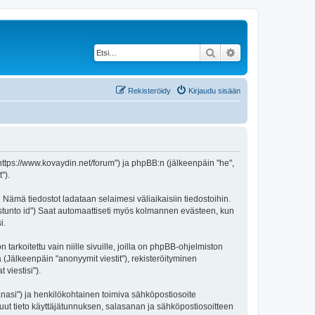
Etsi
Tarkennettu haku
Rekisteröidy
Kirjaudu sisään
"https://www.kovaydin.net/forum") ja phpBB:n (jälkeenpäin "he",
").
 Nämä tiedostot ladataan selaimesi väliaikaisiin tiedostoihin.
"istunto id") Saat automaattiseti myös kolmannen evästeen, kun
i.
oitettu vain niille sivuille, joilla on phpBB-ohjelmiston
 (Jälkeenpäin "anonyymit viestit"), rekisteröityminen
viestisi").
sanasi") ja henkilökohtainen toimiva sähköpostiosoite
i muut tieto käyttäjätunnuksen, salasanan ja sähköpostiosoitteen