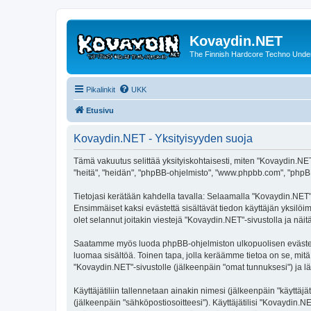
Kovaydin.NET
The Finnish Hardcore Techno Unde
Pikalinkit
UKK
Etusivu
Kovaydin.NET - Yksityisyyden suoja
Tämä vakuutus selittää yksityiskohtaisesti, miten "Kovaydin.NET"
"heitä", "heidän", "phpBB-ohjelmisto", "www.phpbb.com", "phpBB G
Tietojasi kerätään kahdella tavalla: Selaamalla "Kovaydin.NET"-s
Ensimmäiset kaksi evästettä sisältävät tiedon käyttäjän yksilöi
olet selannut joitakin viestejä "Kovaydin.NET"-sivustolla ja nä
Saatamme myös luoda phpBB-ohjelmiston ulkopuolisen evästeen "
luomaa sisältöä. Toinen tapa, jolla keräämme tietoa on se, mitä 
"Kovaydin.NET"-sivustolle (jälkeenpäin "omat tunnuksesi") ja läh
Käyttäjätiliin tallennetaan ainakin nimesi (jälkeenpäin "käyttä
(jälkeenpäin "sähköpostiosoitteesi"). Käyttäjätilisi "Kovaydin.N