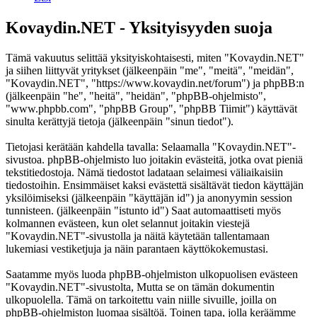
Kovaydin.NET - Yksityisyyden suoja
Tämä vakuutus selittää yksityiskohtaisesti, miten "Kovaydin.NET"
ja siihen liittyvät yritykset (jälkeenpäin "me", "meitä", "meidän",
"Kovaydin.NET", "https://www.kovaydin.net/forum") ja phpBB:n
(jälkeenpäin "he", "heitä", "heidän", "phpBB-ohjelmisto",
"www.phpbb.com", "phpBB Group", "phpBB Tiimit") käyttävät
sinulta kerättyjä tietoja (jälkeenpäin "sinun tiedot").
Tietojasi kerätään kahdella tavalla: Selaamalla "Kovaydin.NET"-
sivustoa. phpBB-ohjelmisto luo joitakin evästeitä, jotka ovat pieniä
tekstitiedostoja. Nämä tiedostot ladataan selaimesi väliaikaisiin
tiedostoihin. Ensimmäiset kaksi evästettä sisältävät tiedon käyttäjän
yksilöimiseksi (jälkeenpäin "käyttäjän id") ja anonyymin session
tunnisteen. (jälkeenpäin "istunto id") Saat automaattiseti myös
kolmannen evästeen, kun olet selannut joitakin viestejä
"Kovaydin.NET"-sivustolla ja näitä käytetään tallentamaan
lukemiasi vestiketjuja ja näin parantaen käyttökokemustasi.
Saatamme myös luoda phpBB-ohjelmiston ulkopuolisen evästeen
"Kovaydin.NET"-sivustolta, Mutta se on tämän dokumentin
ulkopuolella. Tämä on tarkoitettu vain niille sivuille, joilla on
phpBB-ohjelmiston luomaa sisältöä. Toinen tapa, jolla keräämme