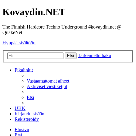
Kovaydin.NET
The Finnish Hardcore Techno Underground #kovaydin.net @
QuakeNet
Hyppää sisältöön
Tarkennettu haku
Etsi
Pikalinkit
Vastaamattomat aiheet
Aktiiviset viestiketjut
Etsi
UKK
Kirjaudu sisään
Rekisteröidy
Etusivu
Etsi