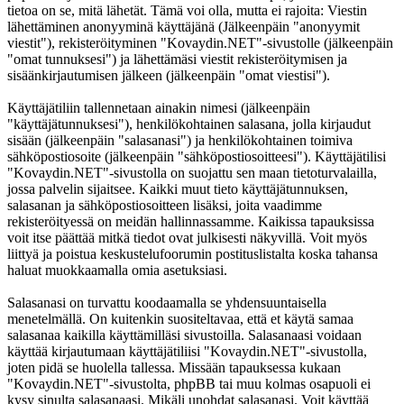
tietoa on se, mitä lähetät. Tämä voi olla, mutta ei rajoita: Viestin
lähettäminen anonyyminä käyttäjänä (Jälkeenpäin "anonyymit
viestit"), rekisteröityminen "Kovaydin.NET"-sivustolle (jälkeenpäin
"omat tunnuksesi") ja lähettämäsi viestit rekisteröitymisen ja
sisäänkirjautumisen jälkeen (jälkeenpäin "omat viestisi").
Käyttäjätiliin tallennetaan ainakin nimesi (jälkeenpäin
"käyttäjätunnuksesi"), henkilökohtainen salasana, jolla kirjaudut
sisään (jälkeenpäin "salasanasi") ja henkilökohtainen toimiva
sähköpostiosoite (jälkeenpäin "sähköpostiosoitteesi"). Käyttäjätilisi
"Kovaydin.NET"-sivustolla on suojattu sen maan tietoturvalailla,
jossa palvelin sijaitsee. Kaikki muut tieto käyttäjätunnuksen,
salasanan ja sähköpostiosoitteen lisäksi, joita vaadimme
rekisteröityessä on meidän hallinnassamme. Kaikissa tapauksissa
voit itse päättää mitkä tiedot ovat julkisesti näkyvillä. Voit myös
liittyä ja poistua keskustelufoorumin postituslistalta koska tahansa
haluat muokkaamalla omia asetuksiasi.
Salasanasi on turvattu koodaamalla se yhdensuuntaisella
menetelmällä. On kuitenkin suositeltavaa, että et käytä samaa
salasanaa kaikilla käyttämilläsi sivustoilla. Salasanaasi voidaan
käyttää kirjautumaan käyttäjätiliisi "Kovaydin.NET"-sivustolla,
joten pidä se huolella tallessa. Missään tapauksessa kukaan
"Kovaydin.NET"-sivustolta, phpBB tai muu kolmas osapuoli ei
kysy sinulta salasanaasi. Mikäli unohdat salasanasi. Voit käyttää