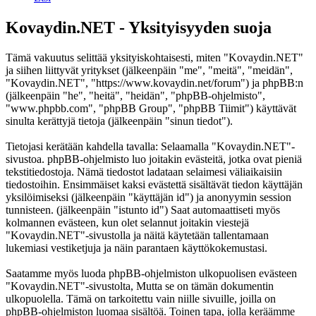
Kovaydin.NET - Yksityisyyden suoja
Tämä vakuutus selittää yksityiskohtaisesti, miten "Kovaydin.NET"
ja siihen liittyvät yritykset (jälkeenpäin "me", "meitä", "meidän",
"Kovaydin.NET", "https://www.kovaydin.net/forum") ja phpBB:n
(jälkeenpäin "he", "heitä", "heidän", "phpBB-ohjelmisto",
"www.phpbb.com", "phpBB Group", "phpBB Tiimit") käyttävät
sinulta kerättyjä tietoja (jälkeenpäin "sinun tiedot").
Tietojasi kerätään kahdella tavalla: Selaamalla "Kovaydin.NET"-
sivustoa. phpBB-ohjelmisto luo joitakin evästeitä, jotka ovat pieniä
tekstitiedostoja. Nämä tiedostot ladataan selaimesi väliaikaisiin
tiedostoihin. Ensimmäiset kaksi evästettä sisältävät tiedon käyttäjän
yksilöimiseksi (jälkeenpäin "käyttäjän id") ja anonyymin session
tunnisteen. (jälkeenpäin "istunto id") Saat automaattiseti myös
kolmannen evästeen, kun olet selannut joitakin viestejä
"Kovaydin.NET"-sivustolla ja näitä käytetään tallentamaan
lukemiasi vestiketjuja ja näin parantaen käyttökokemustasi.
Saatamme myös luoda phpBB-ohjelmiston ulkopuolisen evästeen
"Kovaydin.NET"-sivustolta, Mutta se on tämän dokumentin
ulkopuolella. Tämä on tarkoitettu vain niille sivuille, joilla on
phpBB-ohjelmiston luomaa sisältöä. Toinen tapa, jolla keräämme